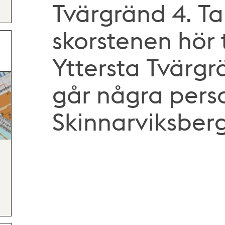
Tvärgränd 4. T
skorstenen hör t
Yttersta Tvärgr
går några pers
Skinnarviksber