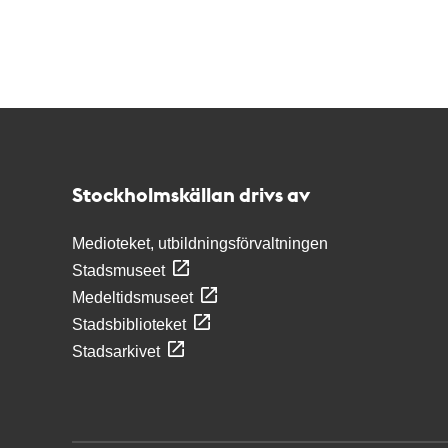
Kontakt
Stockholmskällan
Stockholmskällan drivs av
Medioteket, utbildningsförvaltningen
Stadsmuseet
Medeltidsmuseet
Stadsbiblioteket
Stadsarkivet