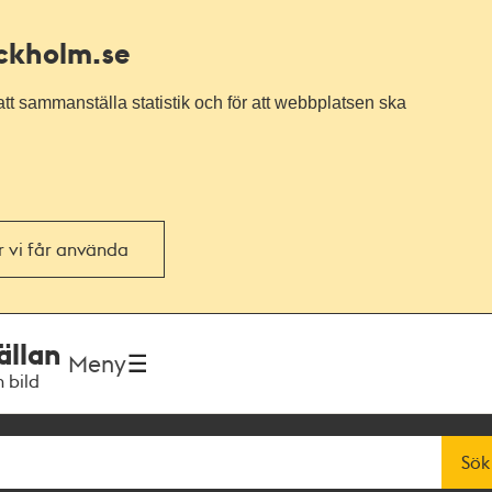
ockholm.se
tt sammanställa statistik och för att webbplatsen ska
or vi får använda
ällan
Meny
h bild
Sök