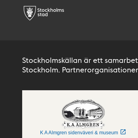
Stockholmskällan är ett samarbete
Stockholm. Partnerorganisationer 
K A Almgren sidenväveri & museum