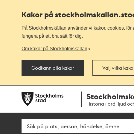
Kakor på stockholmskallan
.st
På Stockholmskällan använder vi kakor, cookies, för a
fungera på ett bra sätt för dig.
Om kakor på Stockholmskällan
Godkänn alla kakor
Välj vilka kak
Till
Till
Stockholmsk
navigationen
huvudinnehållet
Historia i ord, ljud oc
Fritextsök