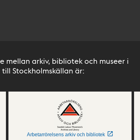
 mellan arkiv, bibliotek och museer i
till Stockholmskällan är:
Arbetarrörelsens arkiv och bibliotek