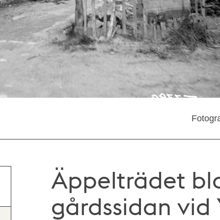
Fotogra
Äppelträdet b
gårdssidan vid 