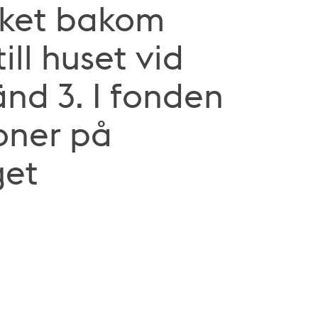
aket bakom
ill huset vid
änd 3. I fonden
oner på
get