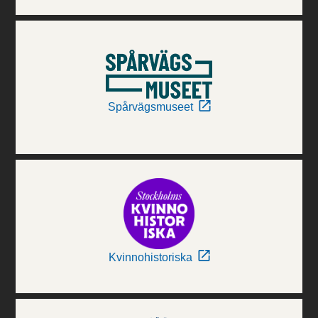
Spårvägsmuseet
Kvinnohistoriska