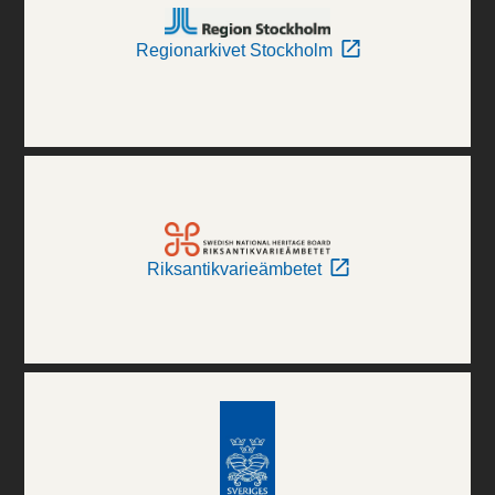
Regionarkivet Stockholm
Riksantikvarieämbetet