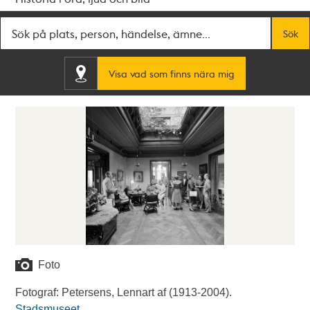
Fritextsök
Sök
Visa vad som finns nära mig
Foto
Fotograf: Petersens, Lennart af (1913-2004).
Stadsmuseet