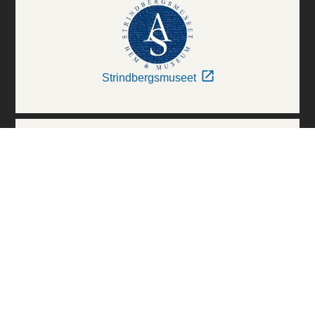
Strindbergsmuseet
Thielska Galleriet