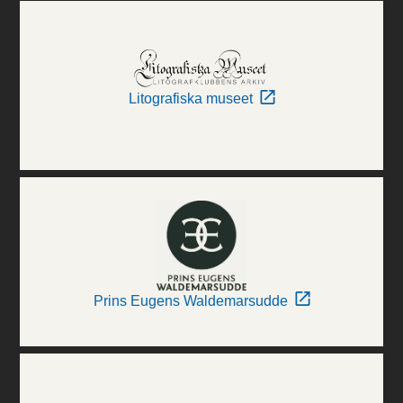
Litografiska museet
Prins Eugens Waldemarsudde