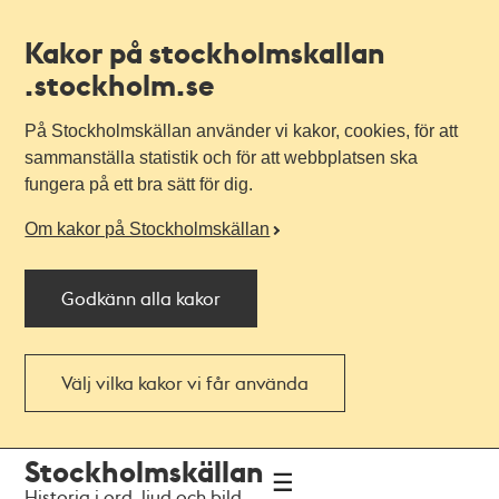
Kakor på stockholmskallan
.stockholm.se
På Stockholmskällan använder vi kakor, cookies, för att
sammanställa statistik och för att webbplatsen ska
fungera på ett bra sätt för dig.
Om kakor på Stockholmskällan
Godkänn alla kakor
Välj vilka kakor vi får använda
Till
Till
Stockholmskällan
navigationen
huvudinnehållet
Historia i ord, ljud och bild