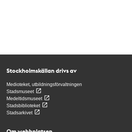
Kontakt
Stockholmskällan
Stockholmskällan drivs av
Medioteket, utbildningsförvaltningen
Stadsmuseet
Medeltidsmuseet
Stadsbiblioteket
Stadsarkivet
Om webbplatsen