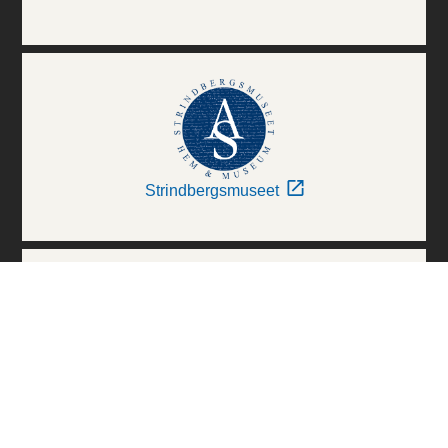
Strindbergsmuseet
Thielska Galleriet