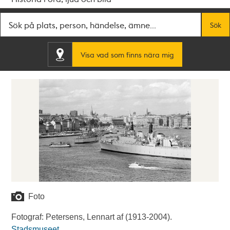
Fritextsök
Sök
Visa vad som finns nära mig
Foto
Fotograf: Petersens, Lennart af (1913-2004).
Stadsmuseet