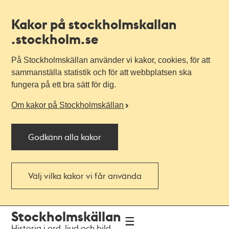
Kakor på stockholmskallan
.stockholm.se
På Stockholmskällan använder vi kakor, cookies, för att
sammanställa statistik och för att webbplatsen ska
fungera på ett bra sätt för dig.
Om kakor på Stockholmskällan
Godkänn alla kakor
Välj vilka kakor vi får använda
Till
Till
Stockholmskällan
navigationen
huvudinnehållet
Historia i ord, ljud och bild