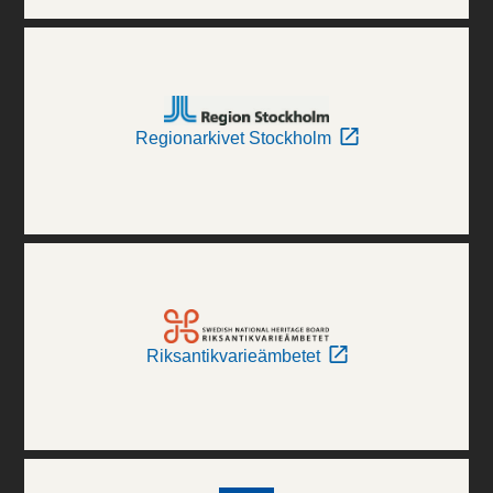
Regionarkivet Stockholm
Riksantikvarieämbetet