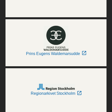
Prins Eugens Waldemarsudde
Regionarkivet Stockholm