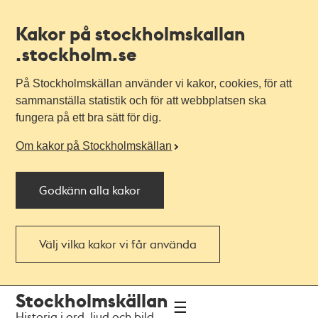
Kakor på stockholmskallan
.stockholm.se
På Stockholmskällan använder vi kakor, cookies, för att
sammanställa statistik och för att webbplatsen ska
fungera på ett bra sätt för dig.
Om kakor på Stockholmskällan
Godkänn alla kakor
Välj vilka kakor vi får använda
Till
Till
Stockholmskällan
navigationen
huvudinnehållet
Historia i ord, ljud och bild