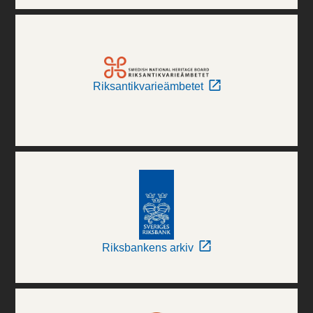
Riksantikvarieämbetet
Riksbankens arkiv