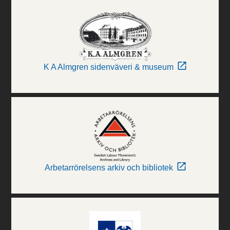
K A Almgren sidenväveri & museum
Arbetarrörelsens arkiv och bibliotek