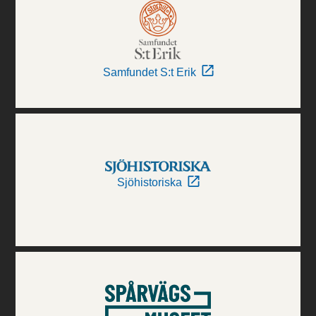
Samfundet S:t Erik
Sjöhistoriska