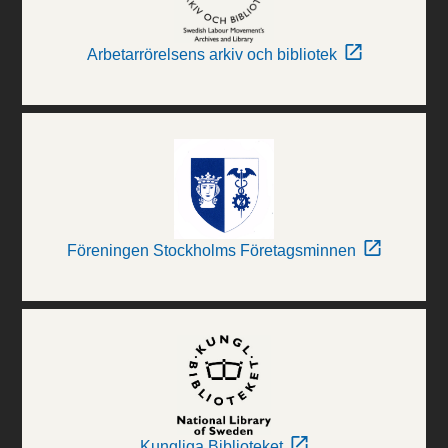
Arbetarrörelsens arkiv och bibliotek
Föreningen Stockholms Företagsminnen
Kungliga Biblioteket