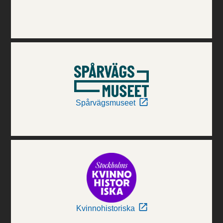
Spårvägsmuseet
Kvinnohistoriska