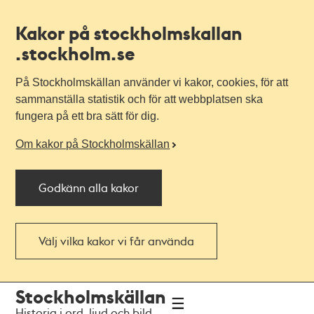
Kakor på stockholmskallan
.stockholm.se
På Stockholmskällan använder vi kakor, cookies, för att
sammanställa statistik och för att webbplatsen ska
fungera på ett bra sätt för dig.
Om kakor på Stockholmskällan
Godkänn alla kakor
Välj vilka kakor vi får använda
Till
Till
Stockholmskällan
navigationen
huvudinnehållet
Historia i ord, ljud och bild