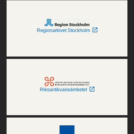
Regionarkivet Stockholm
Riksantikvarieämbetet