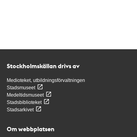
Kontakt
Stockholmskällan
Stockholmskällan drivs av
Medioteket, utbildningsförvaltningen
Stadsmuseet
Medeltidsmuseet
Stadsbiblioteket
Stadsarkivet
Om webbplatsen