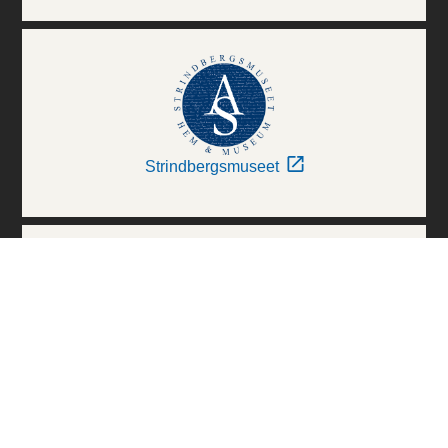
Strindbergsmuseet
Thielska Galleriet