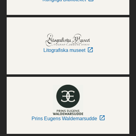
Litografiska museet
Prins Eugens Waldemarsudde