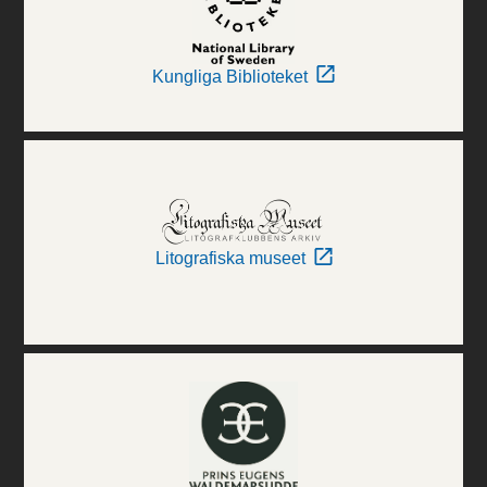
Kungliga Biblioteket
Litografiska museet