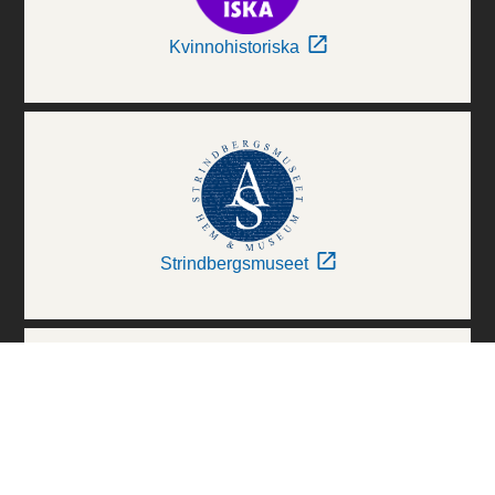
Kvinnohistoriska
Strindbergsmuseet
Thielska Galleriet