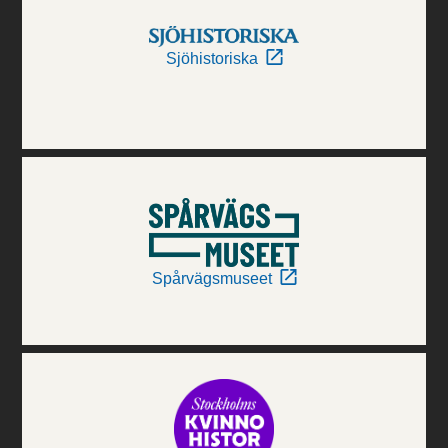
Sjöhistoriska
Spårvägsmuseet