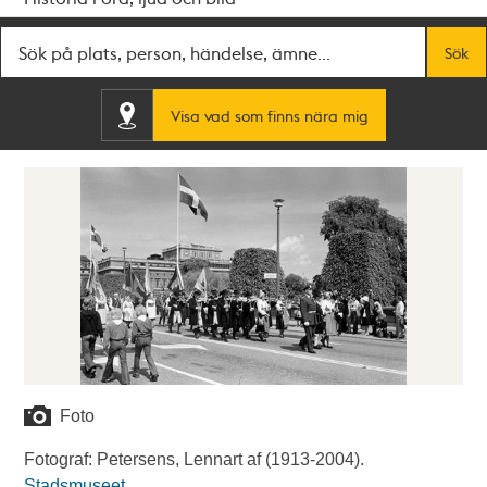
Fritextsök
Sök
Visa vad som finns nära mig
Foto
Fotograf: Petersens, Lennart af (1913-2004).
Stadsmuseet