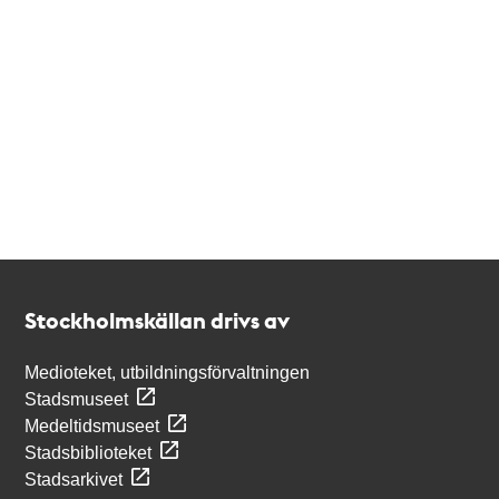
Kontakt
Stockholmskällan
Stockholmskällan drivs av
Medioteket, utbildningsförvaltningen
Stadsmuseet
Medeltidsmuseet
Stadsbiblioteket
Stadsarkivet