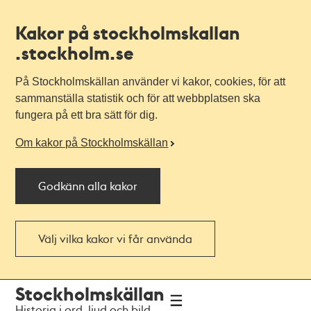
Kakor på stockholmskallan
.stockholm.se
På Stockholmskällan använder vi kakor, cookies, för att
sammanställa statistik och för att webbplatsen ska
fungera på ett bra sätt för dig.
Om kakor på Stockholmskällan
Godkänn alla kakor
Välj vilka kakor vi får använda
Till
Till
Stockholmskällan
navigationen
huvudinnehållet
Historia i ord, ljud och bild