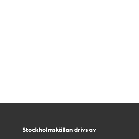
Kontakt
Stockholmskällan
Stockholmskällan drivs av