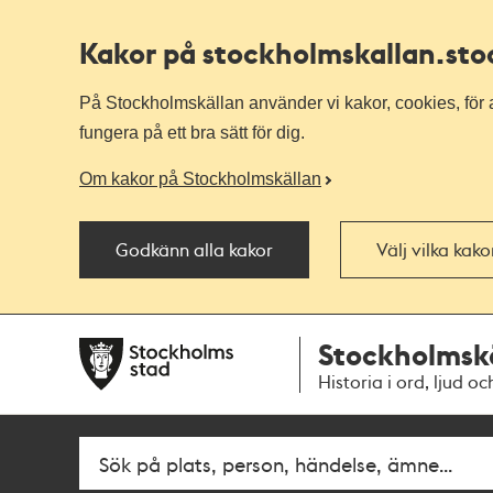
Kakor på stockholmskallan
.st
På Stockholmskällan använder vi kakor, cookies, för a
fungera på ett bra sätt för dig.
Om kakor på Stockholmskällan
Godkänn alla kakor
Välj vilka kak
Till
Till
Stockholmsk
navigationen
huvudinnehållet
Historia i ord, ljud oc
Fritextsök