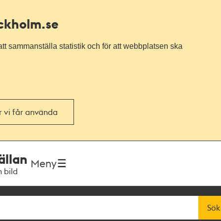
ockholm.se
tt sammanställa statistik och för att webbplatsen ska
or vi får använda
ällan
Meny
h bild
Sök