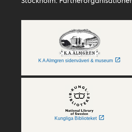
Stockholm. Partnerorganisationer 
K A Almgren sidenväveri & museum
Kungliga Biblioteket