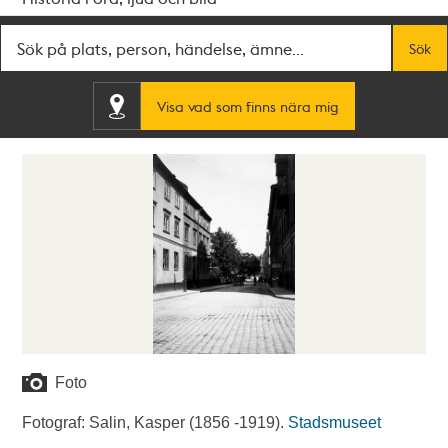
Fritextsök
Sök
Visa vad som finns nära mig
Foto
Fotograf: Salin, Kasper (1856 -1919).
Stadsmuseet