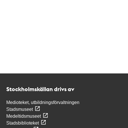
Kontakt
Stockholmskällan
Stockholmskällan drivs av
Medioteket, utbildningsförvaltningen
Stadsmuseet
Medeltidsmuseet
Stadsbiblioteket