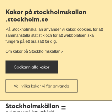
Kakor på stockholmskallan
.stockholm.se
På Stockholmskällan använder vi kakor, cookies, för att
sammanställa statistik och för att webbplatsen ska
fungera på ett bra sätt för dig.
Om kakor på Stockholmskällan
Godkänn alla kakor
Välj vilka kakor vi får använda
Till
Till
Stockholmskällan
navigationen
huvudinnehållet
Historia i ord, ljud och bild