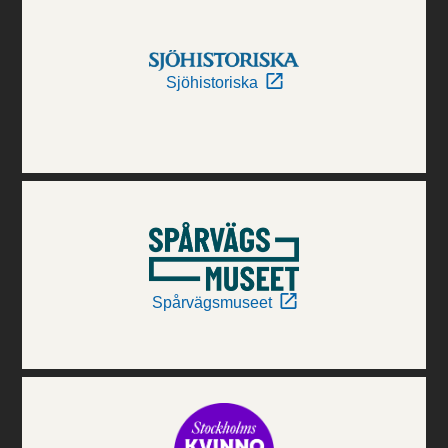
Sjöhistoriska
Spårvägsmuseet