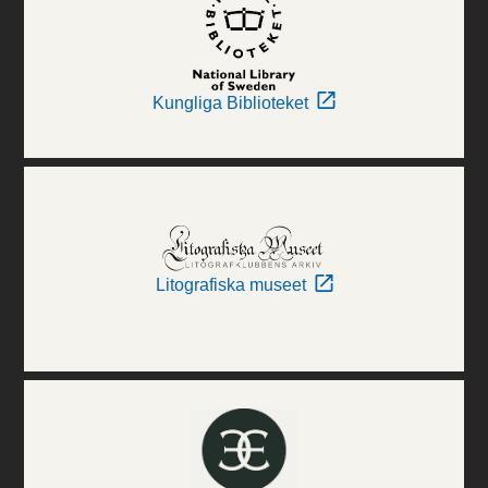
Kungliga Biblioteket
Litografiska museet