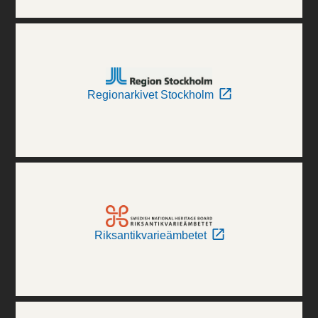
Regionarkivet Stockholm
Riksantikvarieämbetet