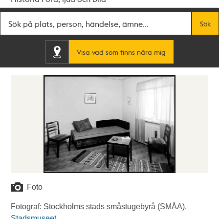
Fritextsök
Sök
Visa vad som finns nära mig
Foto
Fotograf: Stockholms stads småstugebyrå (SMÅA).
Stadsmuseet