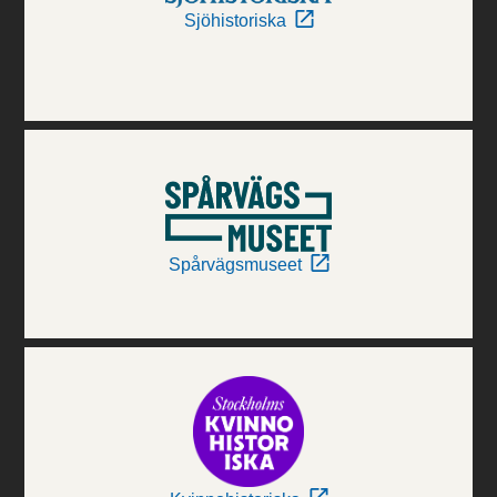
Sjöhistoriska
Spårvägsmuseet