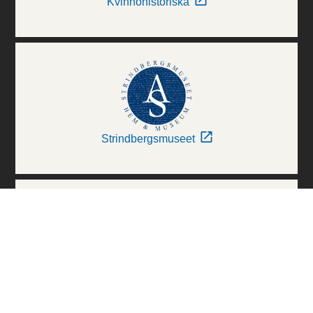
Kvinnohistoriska
Strindbergsmuseet
Thielska Galleriet