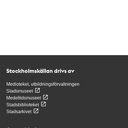
Kontakt
Stockholmskällan
Stockholmskällan drivs av
Medioteket, utbildningsförvaltningen
Stadsmuseet
Medeltidsmuseet
Stadsbiblioteket
Stadsarkivet