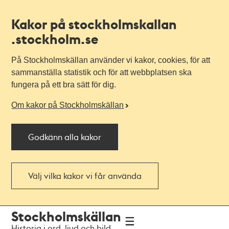
Kakor på stockholmskallan
.stockholm.se
På Stockholmskällan använder vi kakor, cookies, för att
sammanställa statistik och för att webbplatsen ska
fungera på ett bra sätt för dig.
Om kakor på Stockholmskällan
Godkänn alla kakor
Välj vilka kakor vi får använda
Till
Till
Stockholmskällan
navigationen
huvudinnehållet
Historia i ord, ljud och bild