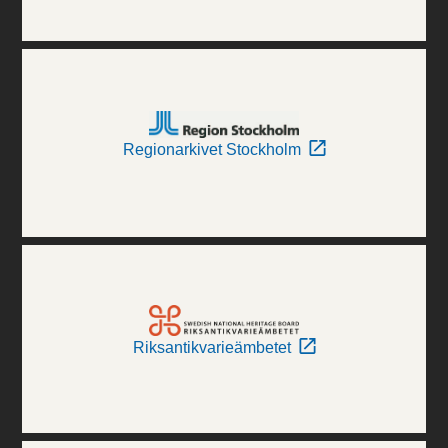
Regionarkivet Stockholm
Riksantikvarieämbetet