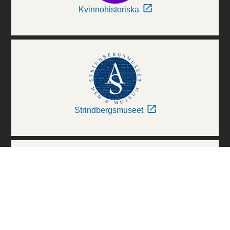
Kvinnohistoriska
Strindbergsmuseet
Thielska Galleriet