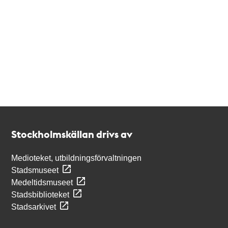
Kontakt
Stockholmskällan
Stockholmskällan drivs av
Medioteket, utbildningsförvaltningen
Stadsmuseet
Medeltidsmuseet
Stadsbiblioteket
Stadsarkivet