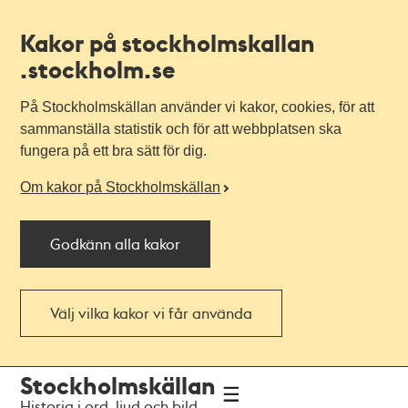
Kakor på stockholmskallan
.stockholm.se
På Stockholmskällan använder vi kakor, cookies, för att
sammanställa statistik och för att webbplatsen ska
fungera på ett bra sätt för dig.
Om kakor på Stockholmskällan
Godkänn alla kakor
Välj vilka kakor vi får använda
Till
Till
Stockholmskällan
navigationen
huvudinnehållet
Historia i ord, ljud och bild