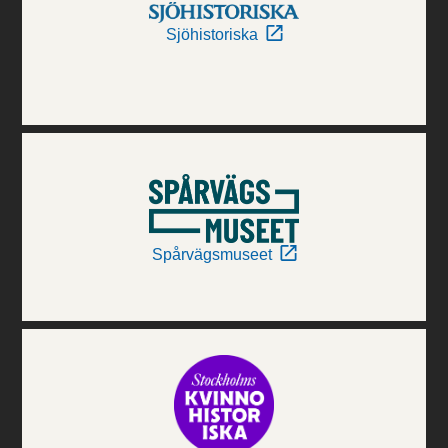
Sjöhistoriska
Spårvägsmuseet