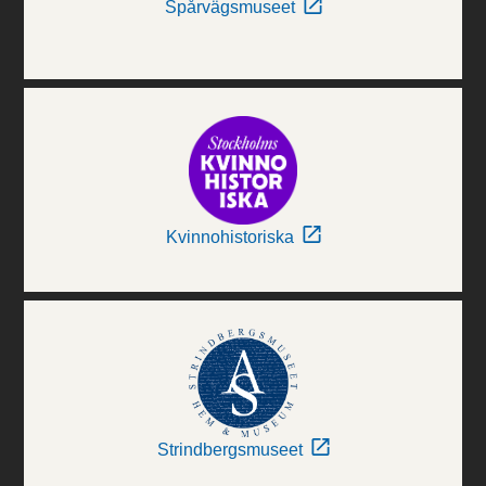
Spårvägsmuseet
Kvinnohistoriska
Strindbergsmuseet