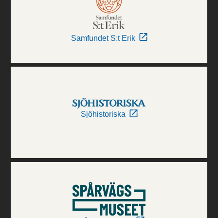
Samfundet S:t Erik
Sjöhistoriska