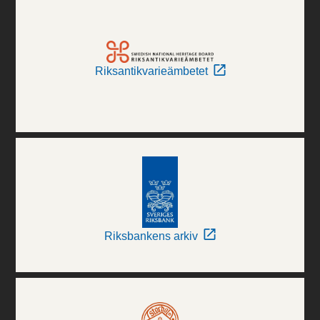
Riksantikvarieämbetet
Riksbankens arkiv