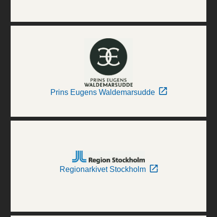
Prins Eugens Waldemarsudde
Regionarkivet Stockholm