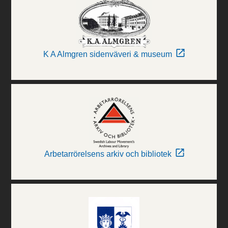
K A Almgren sidenväveri & museum
Arbetarrörelsens arkiv och bibliotek