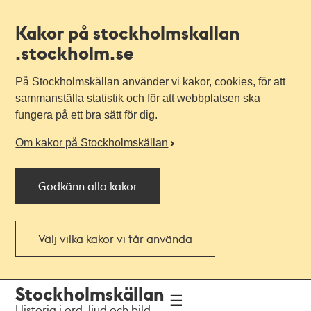
Kakor på stockholmskallan
.stockholm.se
På Stockholmskällan använder vi kakor, cookies, för att
sammanställa statistik och för att webbplatsen ska
fungera på ett bra sätt för dig.
Om kakor på Stockholmskällan
Godkänn alla kakor
Välj vilka kakor vi får använda
Till
Till
Stockholmskällan
navigationen
huvudinnehållet
Historia i ord, ljud och bild