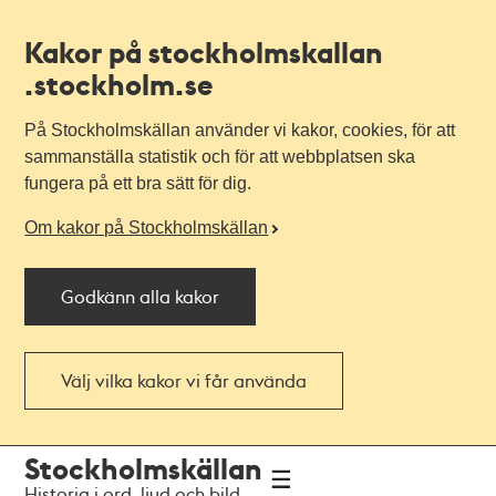
Kakor på stockholmskallan
.stockholm.se
På Stockholmskällan använder vi kakor, cookies, för att
sammanställa statistik och för att webbplatsen ska
fungera på ett bra sätt för dig.
Om kakor på Stockholmskällan
Godkänn alla kakor
Välj vilka kakor vi får använda
Till
Till
Stockholmskällan
navigationen
huvudinnehållet
Historia i ord, ljud och bild