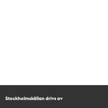
Kontakt
Stockholmskällan
Stockholmskällan drivs av