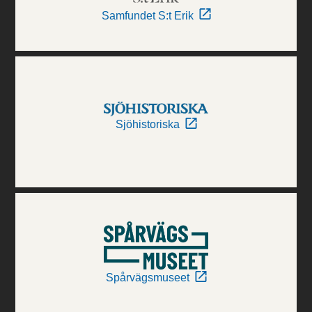
Samfundet S:t Erik
Sjöhistoriska
Spårvägsmuseet