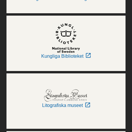
Kungliga Biblioteket
Litografiska museet