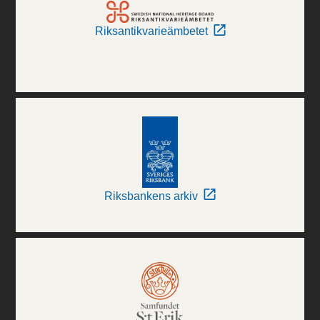
Riksantikvarieämbetet
Riksbankens arkiv