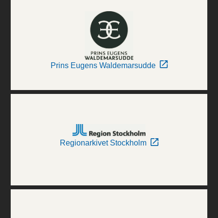
Prins Eugens Waldemarsudde
Regionarkivet Stockholm