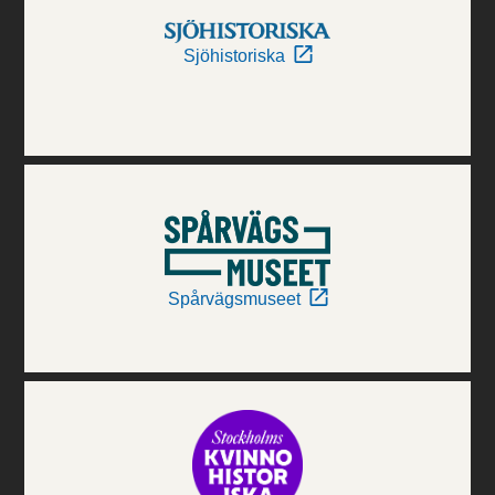
Sjöhistoriska
Spårvägsmuseet