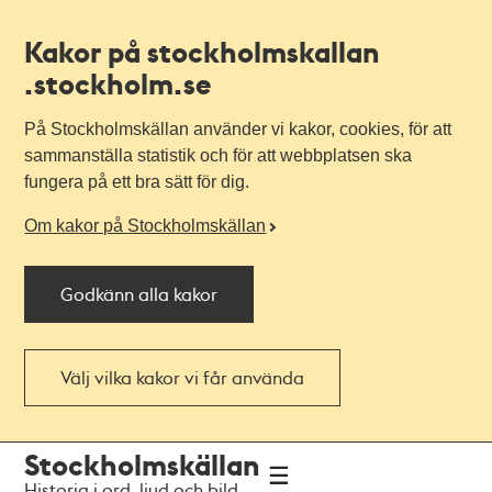
Kakor på stockholmskallan
.stockholm.se
På Stockholmskällan använder vi kakor, cookies, för att
sammanställa statistik och för att webbplatsen ska
fungera på ett bra sätt för dig.
Om kakor på Stockholmskällan
Godkänn alla kakor
Välj vilka kakor vi får använda
Till
Till
Stockholmskällan
navigationen
huvudinnehållet
Historia i ord, ljud och bild