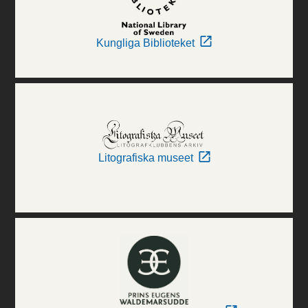
Kungliga Biblioteket
Litografiska museet