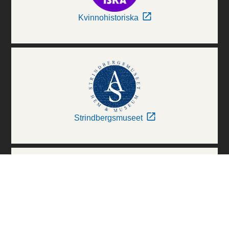
Kvinnohistoriska
Strindbergsmuseet
Thielska Galleriet