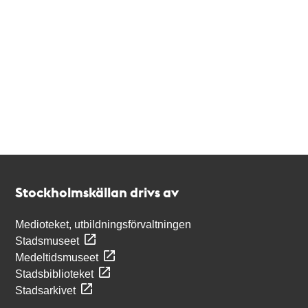
Kontakt
Stockholmskällan
Stockholmskällan drivs av
Medioteket, utbildningsförvaltningen
Stadsmuseet
Medeltidsmuseet
Stadsbiblioteket
Stadsarkivet