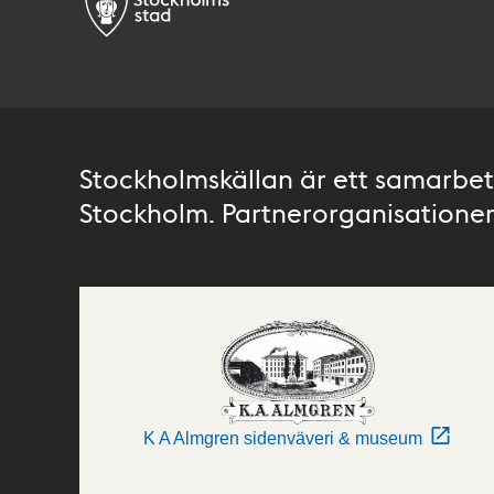
Stockholmskällan är ett samarbete
Stockholm. Partnerorganisationer 
K A Almgren sidenväveri & museum