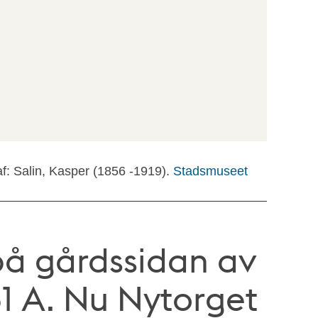
f: Salin, Kasper (1856 -1919).
Stadsmuseet
 på gårdssidan av
 A. Nu Nytorget