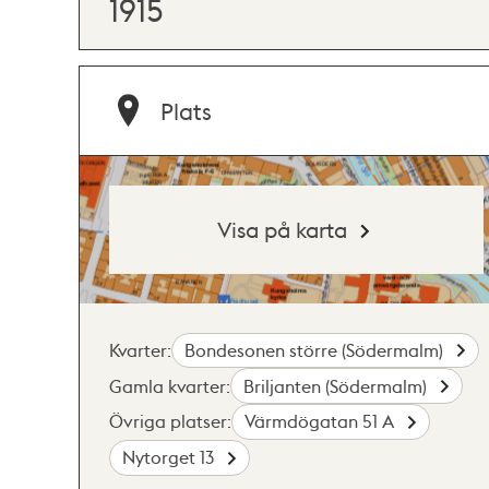
1915
Plats
Visa på karta
Kvarter:
Bondesonen större (Södermalm)
Gamla kvarter:
Briljanten (Södermalm)
Övriga platser:
Värmdögatan 51 A
Nytorget 13