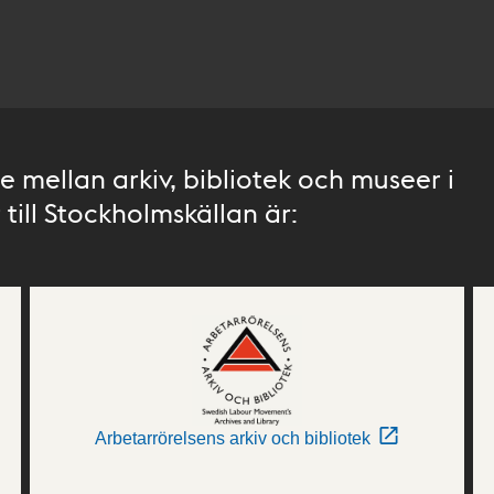
 mellan arkiv, bibliotek och museer i
till Stockholmskällan är:
Arbetarrörelsens arkiv och bibliotek