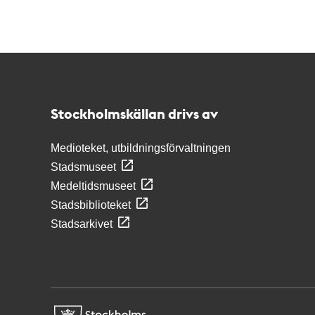
Kontakt
Stockholmskällan
Stockholmskällan drivs av
Medioteket, utbildningsförvaltningen
Stadsmuseet
Medeltidsmuseet
Stadsbiblioteket
Stadsarkivet