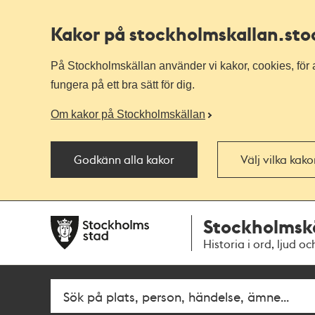
Kakor på stockholmskallan
.st
På Stockholmskällan använder vi kakor, cookies, för a
fungera på ett bra sätt för dig.
Om kakor på Stockholmskällan
Godkänn alla kakor
Välj vilka kak
Till
Till
Stockholmsk
navigationen
huvudinnehållet
Historia i ord, ljud oc
Fritextsök