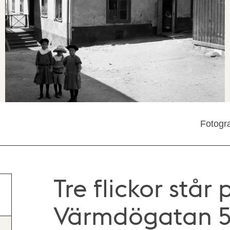
Fotogra
Tre flickor står
Värmdögatan 51