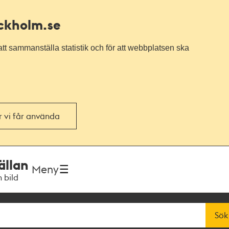
ockholm.se
tt sammanställa statistik och för att webbplatsen ska
or vi får använda
ällan
Meny
h bild
Sök