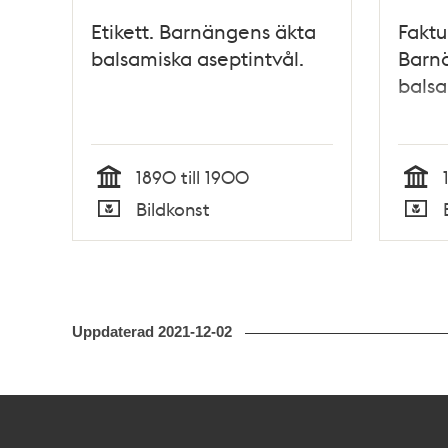
Etikett. Barnängens äkta
Faktu
balsamiska aseptintvål.
Barn
balsa
1890 till 1900
Tid
Tid
Bildkonst
Typ
Typ
Uppdaterad
2021-12-02
Kontakt
Stockholmskällan