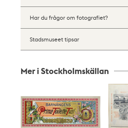
Har du frågor om fotografiet?
Stadsmuseet tipsar
Mer i Stockholmskällan
Relaterade
poster
och
teman