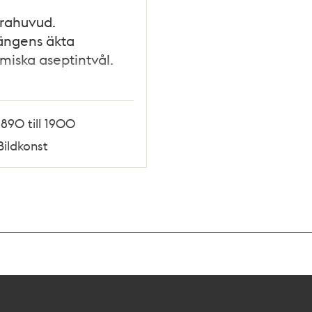
rahuvud.
ängens äkta
miska aseptintvål.
1890 till 1900
Bildkonst