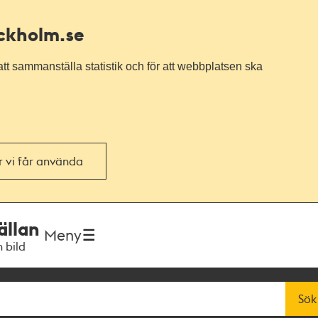
ockholm.se
tt sammanställa statistik och för att webbplatsen ska
or vi får använda
ällan
Meny
h bild
Sök