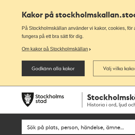
Kakor på stockholmskallan
.st
På Stockholmskällan använder vi kakor, cookies, för a
fungera på ett bra sätt för dig.
Om kakor på Stockholmskällan
Godkänn alla kakor
Välj vilka kak
Till
Till
Stockholmsk
navigationen
huvudinnehållet
Historia i ord, ljud oc
Fritextsök