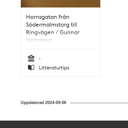
Hornsgatan från
Södermalmstorg till
Ringvägen / Gunnar
Holmberg
-
Tid
Litteraturtips
Typ
Uppdaterad
2024-09-06
Kontakt