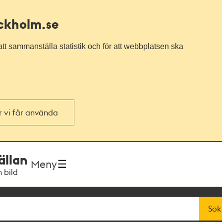
ockholm.se
tt sammanställa statistik och för att webbplatsen ska
or vi får använda
ällan
Meny
h bild
Sök