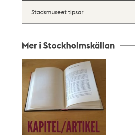
Stadsmuseet tipsar
Mer i Stockholmskällan
Relaterade
poster
och
teman