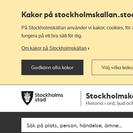
Kakor på stockholmskallan
.st
På Stockholmskällan använder vi kakor, cookies, för a
fungera på ett bra sätt för dig.
Om kakor på Stockholmskällan
Godkänn alla kakor
Välj vilka kak
Till
Till
Stockholmsk
navigationen
huvudinnehållet
Historia i ord, ljud oc
Fritextsök