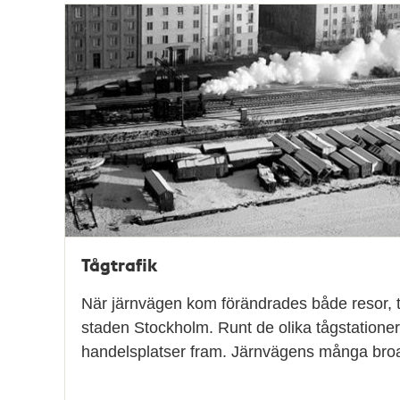
Relaterade
poster
och
teman
Tågtrafik
När järnvägen kom förändrades både resor, 
staden Stockholm. Runt de olika tågstatione
handelsplatser fram. Järnvägens många bro