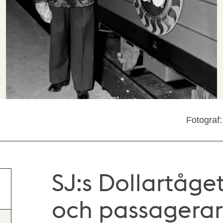
Fotograf:
SJ:s Dollartåge
och passagera