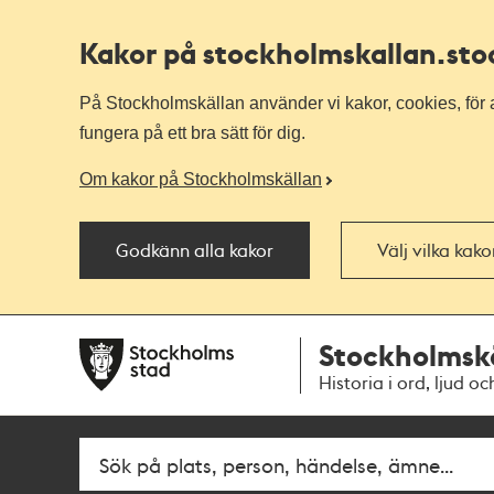
Kakor på stockholmskallan
.st
På Stockholmskällan använder vi kakor, cookies, för a
fungera på ett bra sätt för dig.
Om kakor på Stockholmskällan
Godkänn alla kakor
Välj vilka kak
Till
Till
Stockholmsk
navigationen
huvudinnehållet
Historia i ord, ljud oc
Fritextsök