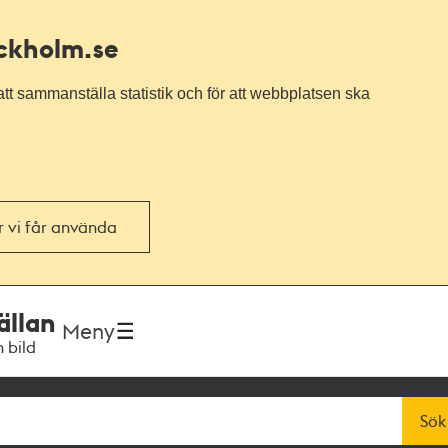
ockholm.se
tt sammanställa statistik och för att webbplatsen ska
or vi får använda
ällan
Meny
h bild
Sök