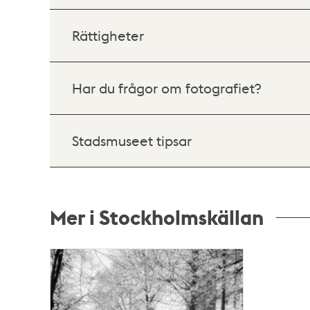
Rättigheter
Har du frågor om fotografiet?
Stadsmuseet tipsar
Mer i Stockholmskällan
Relaterade
poster
och