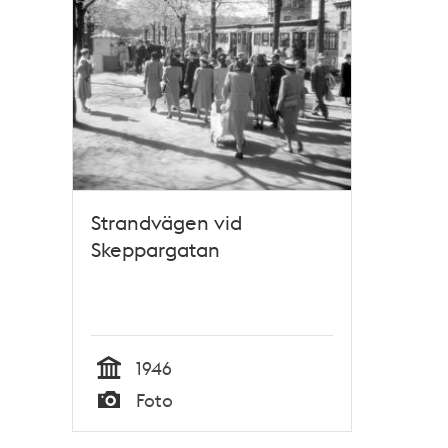
teman
Strandvägen vid
Skeppargatan
1946
Tid
Foto
Typ