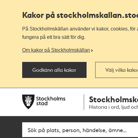
Kakor på stockholmskallan
.st
På Stockholmskällan använder vi kakor, cookies, för a
fungera på ett bra sätt för dig.
Om kakor på Stockholmskällan
Godkänn alla kakor
Välj vilka kak
Till
Till
Stockholmsk
navigationen
huvudinnehållet
Historia i ord, ljud oc
Fritextsök