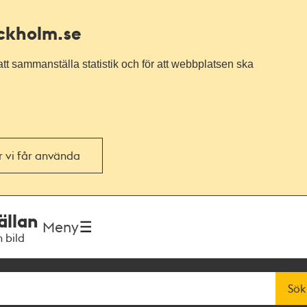
ockholm.se
tt sammanställa statistik och för att webbplatsen ska
or vi får använda
ällan
Meny
h bild
Sök