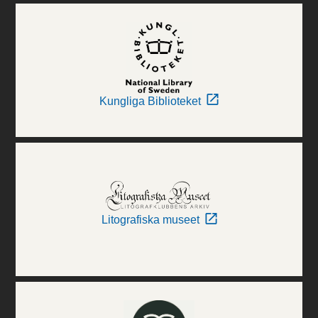
Kungliga Biblioteket
Litografiska museet