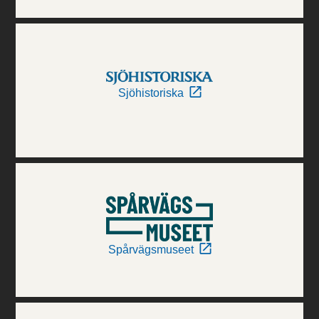
Sjöhistoriska
Spårvägsmuseet