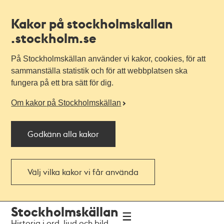
Kakor på stockholmskallan
.stockholm.se
På Stockholmskällan använder vi kakor, cookies, för att
sammanställa statistik och för att webbplatsen ska
fungera på ett bra sätt för dig.
Om kakor på Stockholmskällan
Godkänn alla kakor
Välj vilka kakor vi får använda
Till
Till
Stockholmskällan
navigationen
huvudinnehållet
Historia i ord, ljud och bild