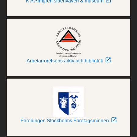
K A Almgren sidenväveri & museum
Arbetarrörelsens arkiv och bibliotek
Föreningen Stockholms Företagsminnen