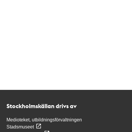
Kontakt
Stockholmskällan
Stockholmskällan drivs av
Medioteket, utbildningsförvaltningen
Stadsmuseet