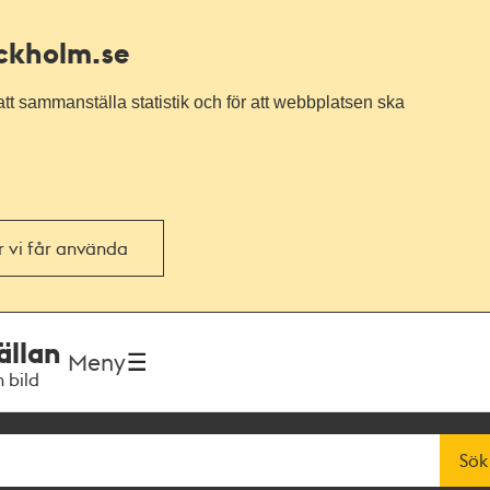
ockholm.se
tt sammanställa statistik och för att webbplatsen ska
or vi får använda
ällan
Meny
h bild
Sök