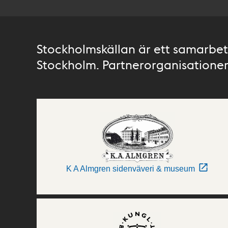
Stockholmskällan är ett samarbete
Stockholm. Partnerorganisationer 
K A Almgren sidenväveri & museum