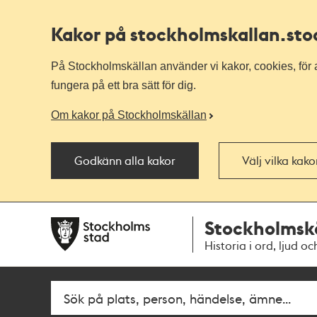
Kakor på stockholmskallan
.st
På Stockholmskällan använder vi kakor, cookies, för a
fungera på ett bra sätt för dig.
Om kakor på Stockholmskällan
Godkänn alla kakor
Välj vilka kak
Till
Till
Stockholmsk
navigationen
huvudinnehållet
Historia i ord, ljud oc
Fritextsök