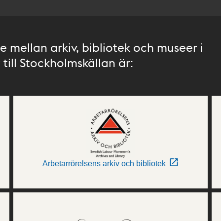
 mellan arkiv, bibliotek och museer i
till Stockholmskällan är:
Arbetarrörelsens arkiv och bibliotek