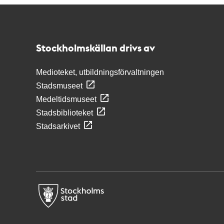
Kontakt
Stockholmskällan
Stockholmskällan drivs av
Medioteket, utbildningsförvaltningen
Stadsmuseet
Medeltidsmuseet
Stadsbiblioteket
Stadsarkivet