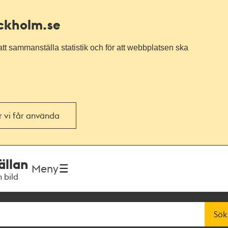
ockholm.se
tt sammanställa statistik och för att webbplatsen ska
or vi får använda
ällan
Meny
h bild
Sök