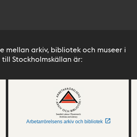
 mellan arkiv, bibliotek och museer i
till Stockholmskällan är:
Arbetarrörelsens arkiv och bibliotek