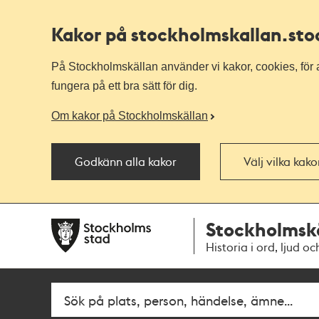
Kakor på stockholmskallan
.st
På Stockholmskällan använder vi kakor, cookies, för a
fungera på ett bra sätt för dig.
Om kakor på Stockholmskällan
Godkänn alla kakor
Välj vilka kak
Till
Till
Stockholmsk
navigationen
huvudinnehållet
Historia i ord, ljud oc
Fritextsök