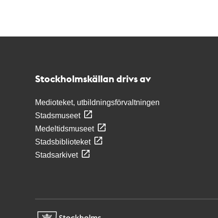
Kontakt
Stockholmskällan
Stockholmskällan drivs av
Medioteket, utbildningsförvaltningen
Stadsmuseet
Medeltidsmuseet
Stadsbiblioteket
Stadsarkivet