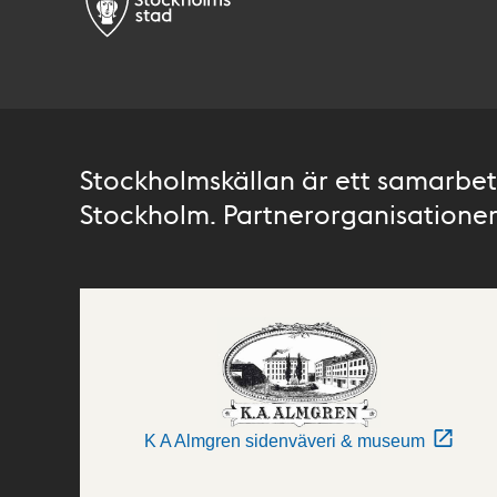
Stockholmskällan är ett samarbete
Stockholm. Partnerorganisationer 
K A Almgren sidenväveri & museum