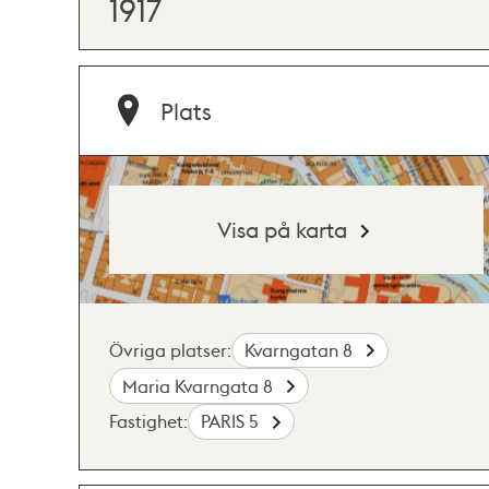
1917
Plats
Visa på karta
Övriga platser:
Kvarngatan 8
Maria Kvarngata 8
Fastighet:
PARIS 5