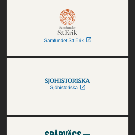
Samfundet S:t Erik
Sjöhistoriska