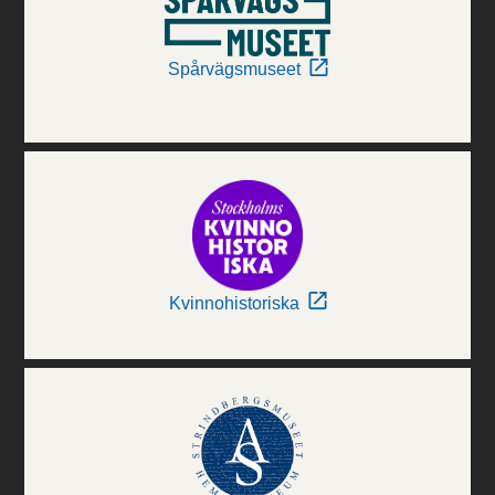
Spårvägsmuseet
Kvinnohistoriska