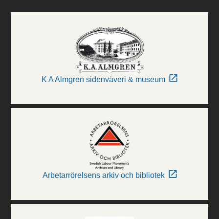
K A Almgren sidenväveri & museum
Arbetarrörelsens arkiv och bibliotek