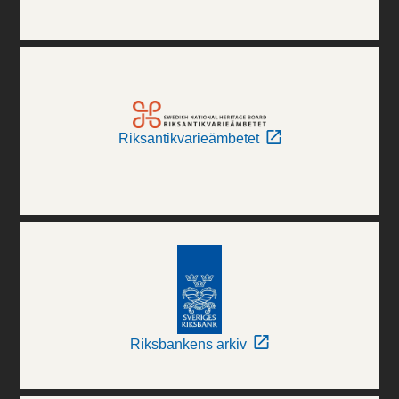
Riksantikvarieämbetet
Riksbankens arkiv