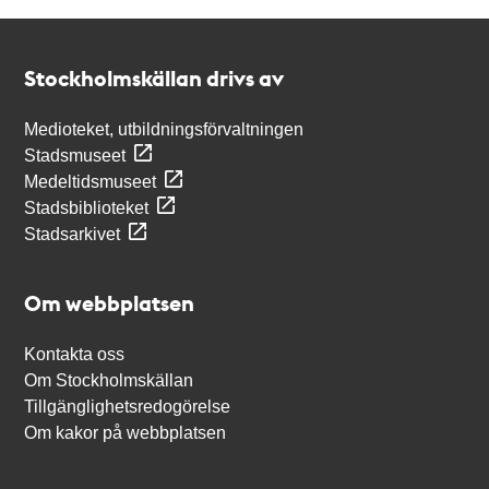
Kontakt
Stockholmskällan
Stockholmskällan drivs av
Medioteket, utbildningsförvaltningen
Stadsmuseet
Medeltidsmuseet
Stadsbiblioteket
Stadsarkivet
Om webbplatsen
Kontakta oss
Om Stockholmskällan
Tillgänglighetsredogörelse
Om kakor på webbplatsen