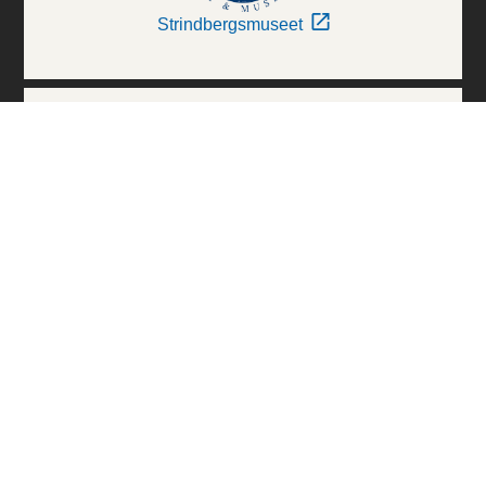
Strindbergsmuseet
Thielska Galleriet
Världskulturmuseerna