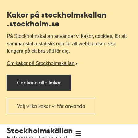
Kakor på stockholmskallan
.stockholm.se
På Stockholmskällan använder vi kakor, cookies, för att
sammanställa statistik och för att webbplatsen ska
fungera på ett bra sätt för dig.
Om kakor på Stockholmskällan
Godkänn alla kakor
Välj vilka kakor vi får använda
Till
Till
Stockholmskällan
navigationen
huvudinnehållet
Historia i ord, ljud och bild