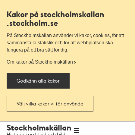
Kakor på stockholmskallan
.stockholm.se
På Stockholmskällan använder vi kakor, cookies, för att
sammanställa statistik och för att webbplatsen ska
fungera på ett bra sätt för dig.
Om kakor på Stockholmskällan
Godkänn alla kakor
Välj vilka kakor vi får använda
Till
Till
Stockholmskällan
navigationen
huvudinnehållet
Historia i ord, ljud och bild