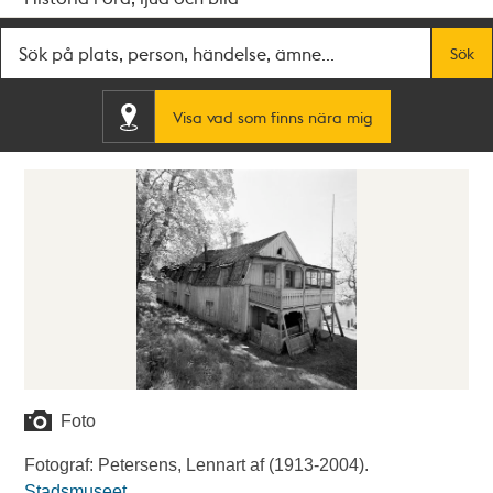
Fritextsök
Sök
Visa vad som finns nära mig
Foto
Fotograf: Petersens, Lennart af (1913-2004).
Stadsmuseet