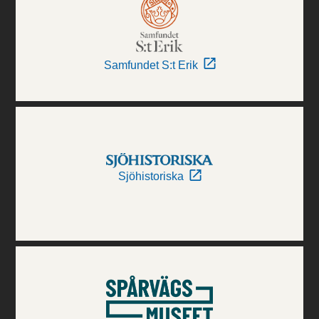
Samfundet S:t Erik
Sjöhistoriska