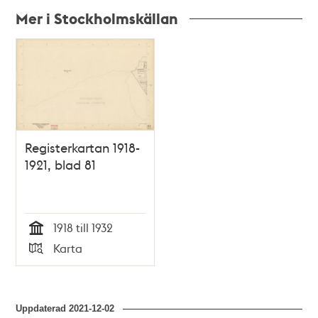
Mer i Stockholmskällan
Relaterade
poster
och
teman
Registerkartan 1918-
1921, blad 81
1918 till 1932
Tid
Karta
Typ
Uppdaterad
2021-12-02