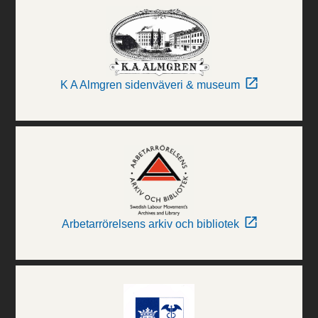
K A Almgren sidenväveri & museum
Arbetarrörelsens arkiv och bibliotek