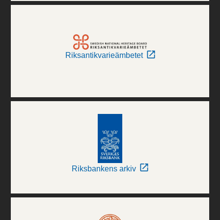
Riksantikvarieämbetet
Riksbankens arkiv