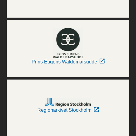
Prins Eugens Waldemarsudde
Regionarkivet Stockholm