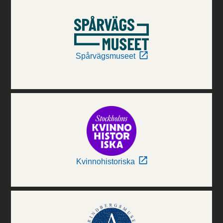
Spårvägsmuseet
Kvinnohistoriska