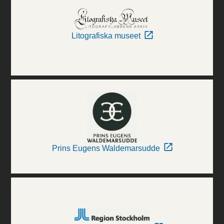
Litografiska museet
Prins Eugens Waldemarsudde