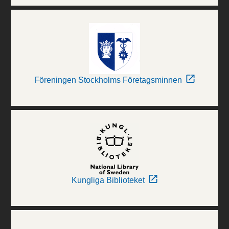
Föreningen Stockholms Företagsminnen
Kungliga Biblioteket