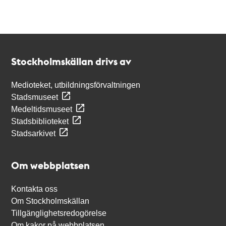
Kontakt
Stockholmskällan
Stockholmskällan drivs av
Medioteket, utbildningsförvaltningen
Stadsmuseet
Medeltidsmuseet
Stadsbiblioteket
Stadsarkivet
Om webbplatsen
Kontakta oss
Om Stockholmskällan
Tillgänglighetsredogörelse
Om kakor på webbplatsen