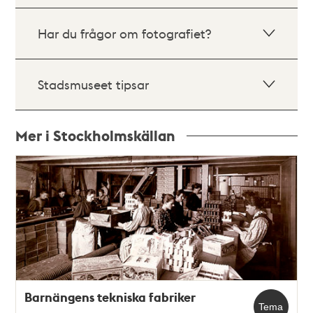
Har du frågor om fotografiet?
Stadsmuseet tipsar
Mer i Stockholmskällan
Relaterade
poster
och
teman
Barnängens tekniska fabriker
Tema