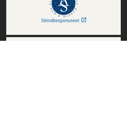
Strindbergsmuseet
Thielska Galleriet
Världskulturmuseerna