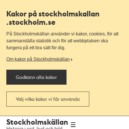
Kakor på stockholmskallan
.stockholm.se
På Stockholmskällan använder vi kakor, cookies, för att
sammanställa statistik och för att webbplatsen ska
fungera på ett bra sätt för dig.
Om kakor på Stockholmskällan
Godkänn alla kakor
Välj vilka kakor vi får använda
Till
Till
Stockholmskällan
navigationen
huvudinnehållet
Historia i ord, ljud och bild