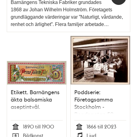
Barnängens Tekniska Fabriker grundades
1868 av Johan Wilhelm Holmström. Företagets
grundläggande värderingar var ”Naturligt, vårdande,
renhet och ärlighet”. Flera familjer arbetade…
Etikett. Barnängens
Poddserie:
äkta balsamiska
Företagsamma
aseptintvål.
Stockholm -
Bondegatan 59,
Barnängen
1890 till 1900
1866 till 2023
Tid
Tid
Bildkonst
Ljud