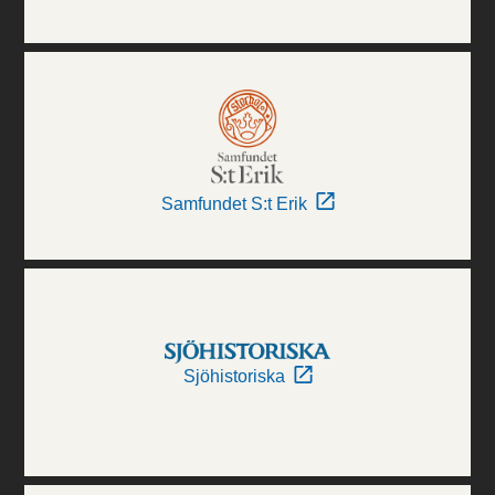
Samfundet S:t Erik
Sjöhistoriska