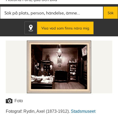
Fritextsök
Sök
Visa vad som finns nära mig
Foto
Fotograf: Rydin, Axel (1873-1912).
Stadsmuseet