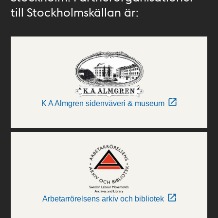
till Stockholmskällan är:
K A Almgren sidenväveri & museum
Arbetarrörelsens arkiv och bibliotek