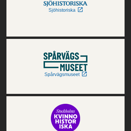
Sjöhistoriska
Spårvägsmuseet