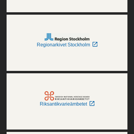
Regionarkivet Stockholm
Riksantikvarieämbetet