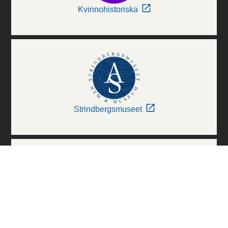
Kvinnohistoriska
Strindbergsmuseet
Thielska Galleriet