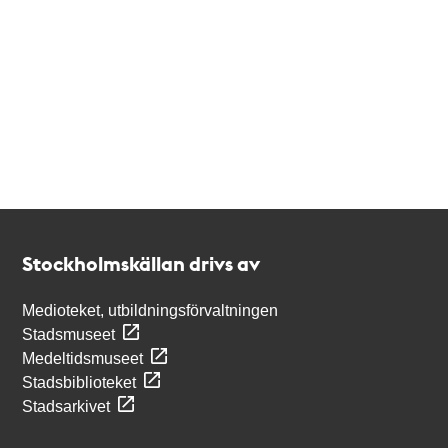
Kontakt
Stockholmskällan
Stockholmskällan drivs av
Medioteket, utbildningsförvaltningen
Stadsmuseet
Medeltidsmuseet
Stadsbiblioteket
Stadsarkivet