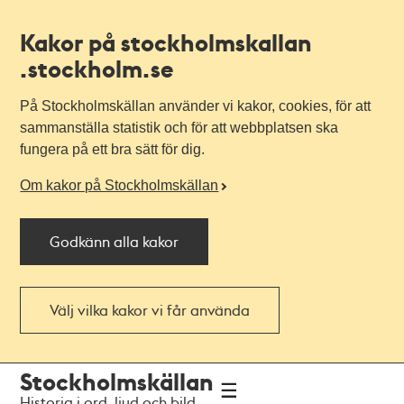
Kakor på stockholmskallan
.stockholm.se
På Stockholmskällan använder vi kakor, cookies, för att
sammanställa statistik och för att webbplatsen ska
fungera på ett bra sätt för dig.
Om kakor på Stockholmskällan
Godkänn alla kakor
Välj vilka kakor vi får använda
Till
Till
Stockholmskällan
navigationen
huvudinnehållet
Historia i ord, ljud och bild