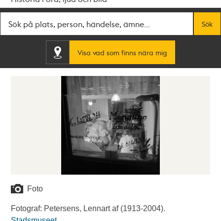
Fritextsök
Sök
Visa vad som finns nära mig
Foto
Fotograf: Petersens, Lennart af (1913-2004).
Stadsmuseet