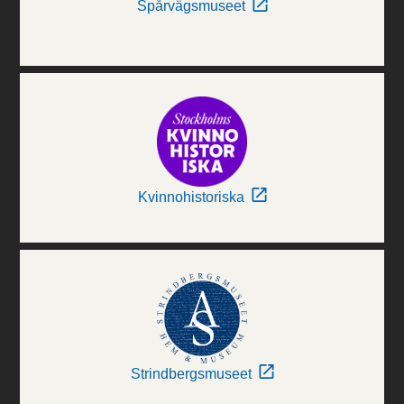
Spårvägsmuseet
Kvinnohistoriska
Strindbergsmuseet