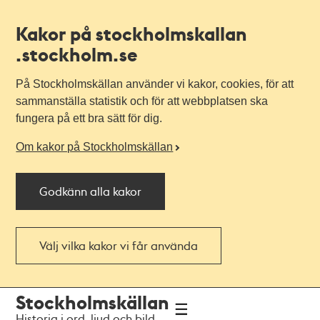
Kakor på stockholmskallan
.stockholm.se
På Stockholmskällan använder vi kakor, cookies, för att
sammanställa statistik och för att webbplatsen ska
fungera på ett bra sätt för dig.
Om kakor på Stockholmskällan
Godkänn alla kakor
Välj vilka kakor vi får använda
Till
Till
Stockholmskällan
navigationen
huvudinnehållet
Historia i ord, ljud och bild