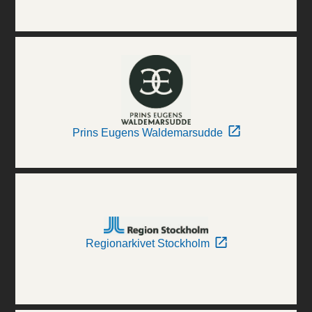
Prins Eugens Waldemarsudde
Regionarkivet Stockholm