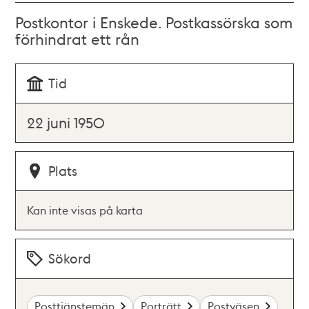
Postkontor i Enskede. Postkassörska som
förhindrat ett rån
Tid
22 juni 1950
Plats
Kan inte visas på karta
Sökord
Posttjänstemän
Porträtt
Postväsen