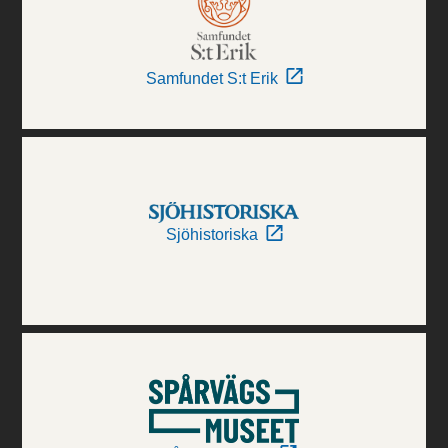
Samfundet S:t Erik
Sjöhistoriska