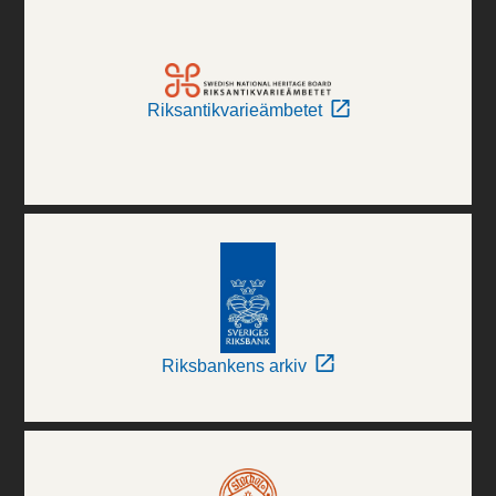
Riksantikvarieämbetet
Riksbankens arkiv