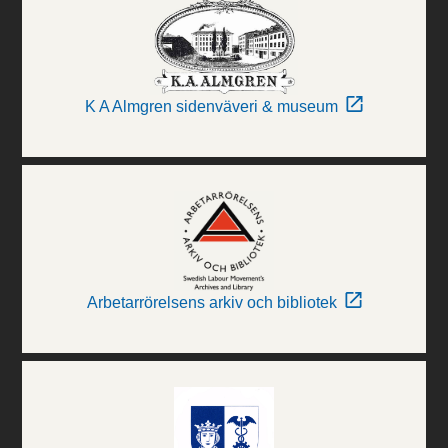
K A Almgren sidenväveri & museum
Arbetarrörelsens arkiv och bibliotek