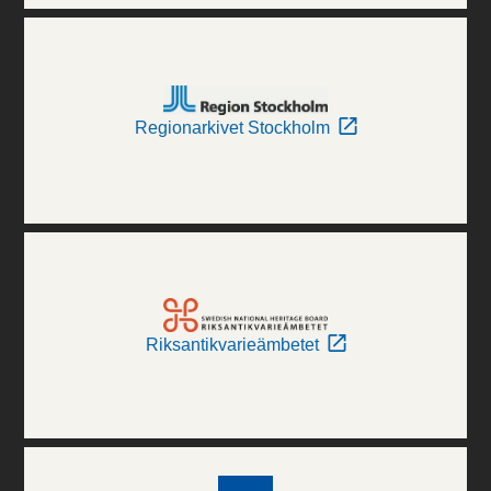
Regionarkivet Stockholm
Riksantikvarieämbetet