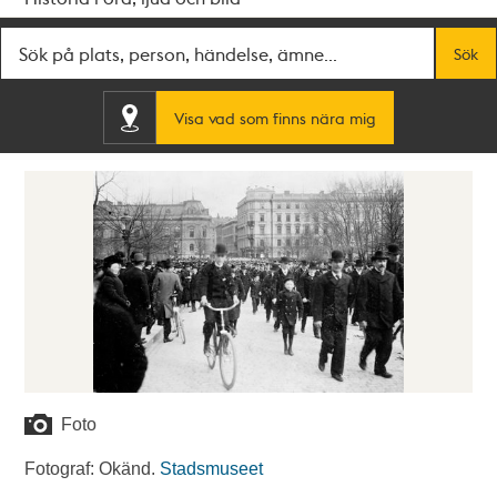
Fritextsök
Sök
Visa vad som finns nära mig
Foto
Fotograf: Okänd.
Stadsmuseet