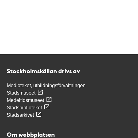
Kontakt
Stockholmskällan
Stockholmskällan drivs av
Medioteket, utbildningsförvaltningen
Stadsmuseet
Medeltidsmuseet
Stadsbiblioteket
Stadsarkivet
Om webbplatsen