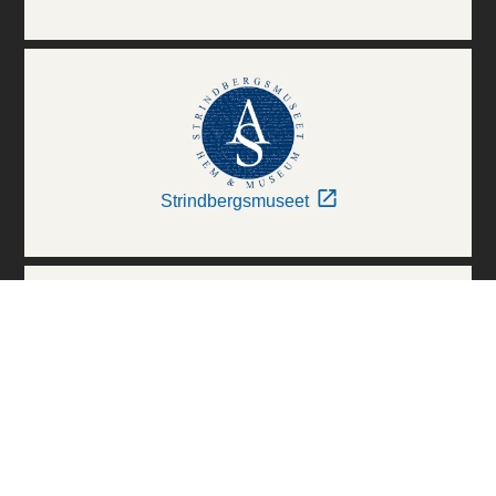
Strindbergsmuseet
Thielska Galleriet