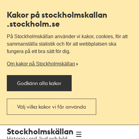
Kakor på stockholmskallan
.stockholm.se
På Stockholmskällan använder vi kakor, cookies, för att
sammanställa statistik och för att webbplatsen ska
fungera på ett bra sätt för dig.
Om kakor på Stockholmskällan
Godkänn alla kakor
Välj vilka kakor vi får använda
Till
Till
Stockholmskällan
navigationen
huvudinnehållet
Historia i ord, ljud och bild