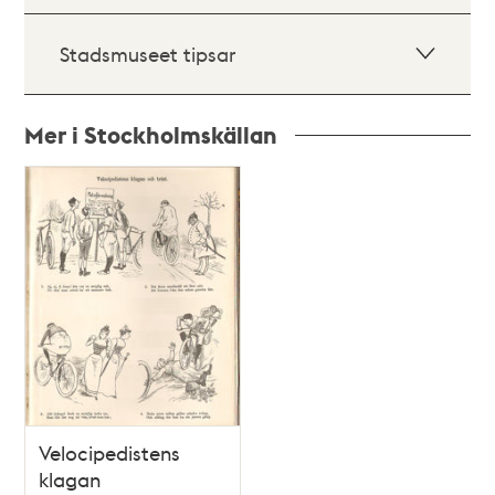
Stadsmuseet tipsar
Mer i Stockholmskällan
Relaterade
poster
och
teman
Velocipedistens
klagan