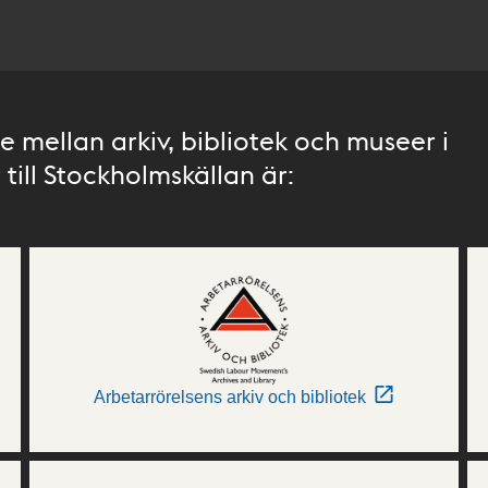
 mellan arkiv, bibliotek och museer i
till Stockholmskällan är:
Arbetarrörelsens arkiv och bibliotek