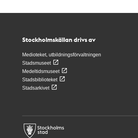
Kontakt
Stockholmskällan
Stockholmskällan drivs av
Medioteket, utbildningsförvaltningen
Stadsmuseet
Medeltidsmuseet
Stadsbiblioteket
Stadsarkivet