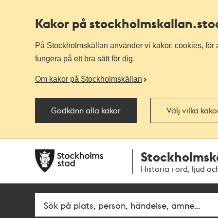
Kakor på stockholmskallan
.st
På Stockholmskällan använder vi kakor, cookies, för a
fungera på ett bra sätt för dig.
Om kakor på Stockholmskällan
Godkänn alla kakor
Välj vilka kak
Till
Till
Stockholmsk
navigationen
huvudinnehållet
Historia i ord, ljud oc
Fritextsök