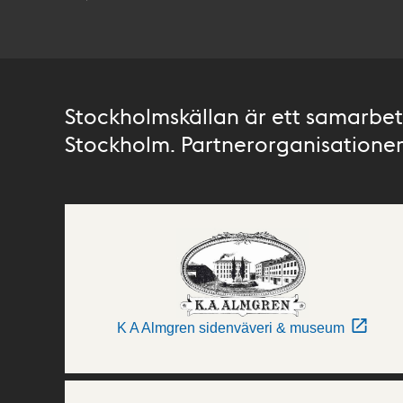
Stockholmskällan är ett samarbete
Stockholm. Partnerorganisationer 
K A Almgren sidenväveri & museum