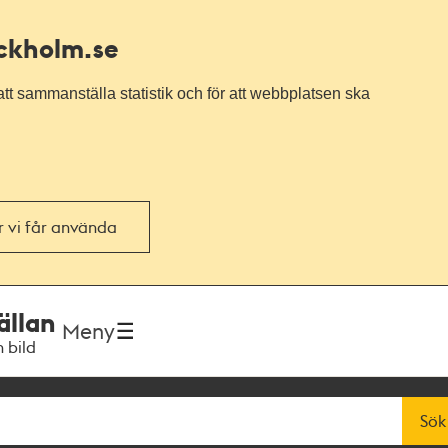
ockholm.se
tt sammanställa statistik och för att webbplatsen ska
or vi får använda
ällan
Meny
h bild
Sök