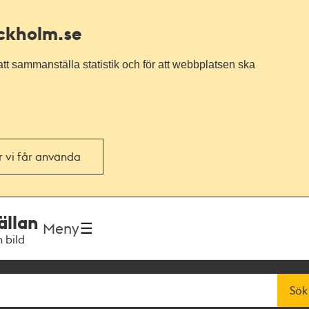
ockholm.se
tt sammanställa statistik och för att webbplatsen ska
or vi får använda
ällan
Meny
h bild
Sök