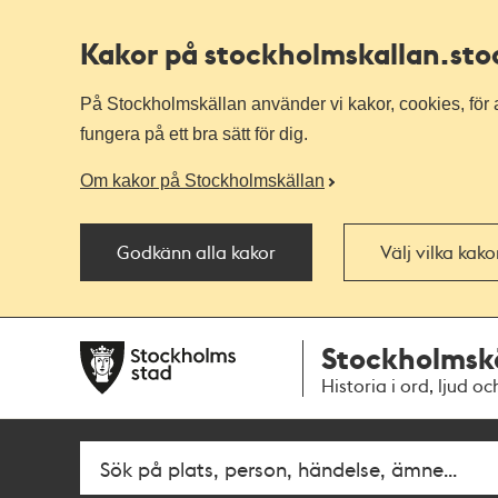
Kakor på stockholmskallan
.st
På Stockholmskällan använder vi kakor, cookies, för a
fungera på ett bra sätt för dig.
Om kakor på Stockholmskällan
Godkänn alla kakor
Välj vilka kak
Till
Till
Stockholmsk
navigationen
huvudinnehållet
Historia i ord, ljud oc
Fritextsök