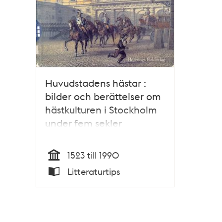
Huvudstadens hästar :
bilder och berättelser om
hästkulturen i Stockholm
under fem sekler
1523 till 1990
Tid
Litteraturtips
Typ