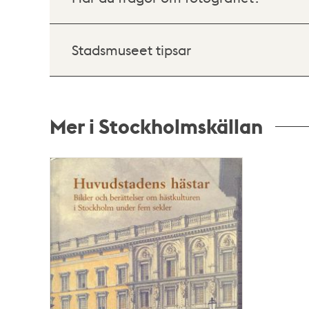
Stadsmuseet tipsar
Mer i Stockholmskällan
Relaterade
poster
och
teman