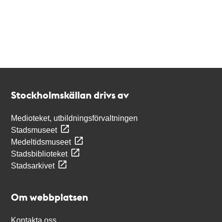
Kontakt
Stockholmskällan
Stockholmskällan drivs av
Medioteket, utbildningsförvaltningen
Stadsmuseet
Medeltidsmuseet
Stadsbiblioteket
Stadsarkivet
Om webbplatsen
Kontakta oss