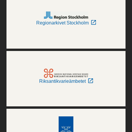
Regionarkivet Stockholm
Riksantikvarieämbetet