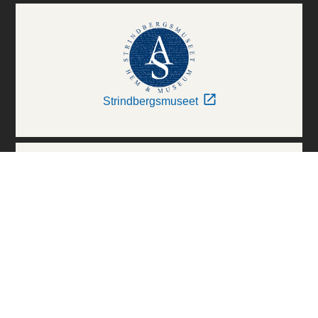
Strindbergsmuseet
Thielska Galleriet