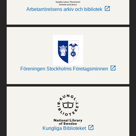
Arbetarrörelsens arkiv och bibliotek
Föreningen Stockholms Företagsminnen
Kungliga Biblioteket