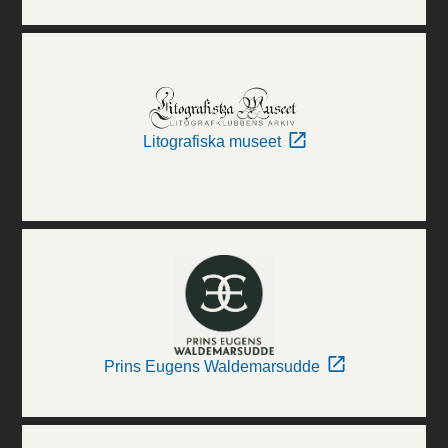
Litografiska museet
Prins Eugens Waldemarsudde