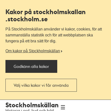
Kakor på stockholmskallan
.stockholm.se
På Stockholmskällan använder vi kakor, cookies, för att
sammanställa statistik och för att webbplatsen ska
fungera på ett bra sätt för dig.
Om kakor på Stockholmskällan
Godkänn alla kakor
Välj vilka kakor vi får använda
Till
Till
Stockholmskällan
navigationen
huvudinnehållet
Historia i ord, ljud och bild