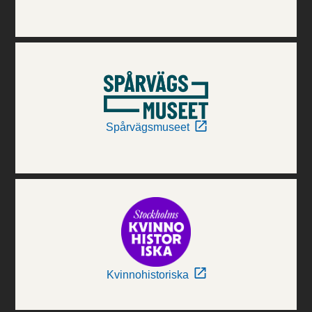
Spårvägsmuseet
Kvinnohistoriska