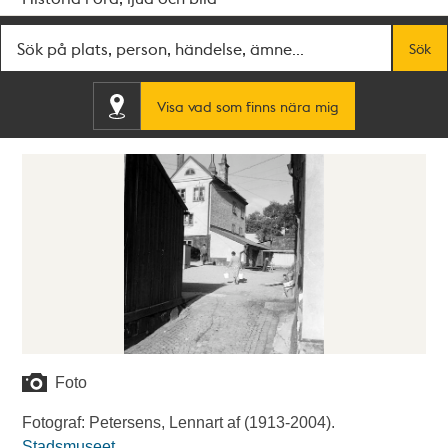
Fritextsök
Sök
Visa vad som finns nära mig
Foto
Fotograf: Petersens, Lennart af (1913-2004).
Stadsmuseet