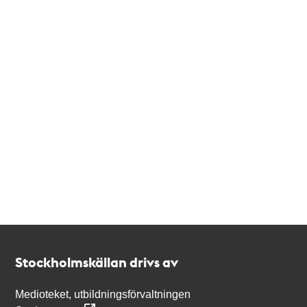
Kontakt
Stockholmskällan
Stockholmskällan drivs av
Medioteket, utbildningsförvaltningen