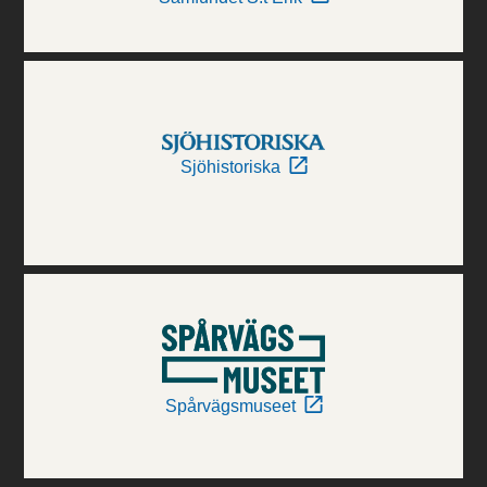
Sjöhistoriska
Spårvägsmuseet