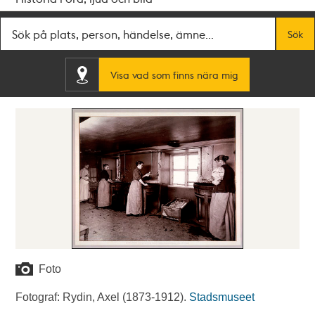
Fritextsök
Sök
Visa vad som finns nära mig
Foto
Fotograf: Rydin, Axel (1873-1912).
Stadsmuseet