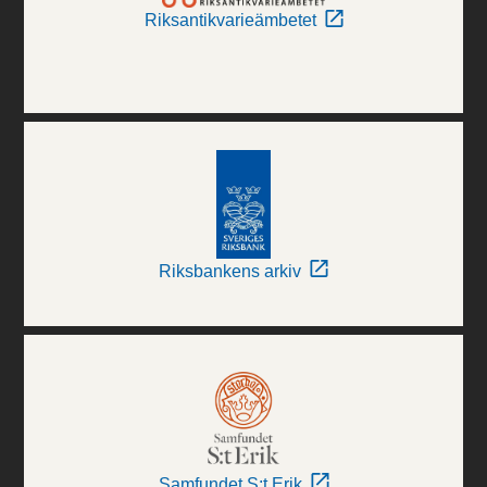
Riksantikvarieämbetet
Riksbankens arkiv
Samfundet S:t Erik