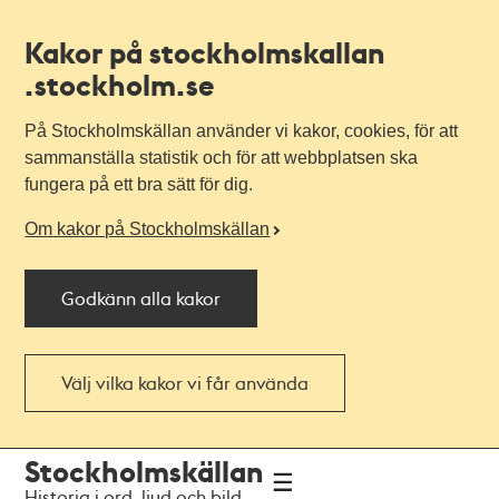
Kakor på stockholmskallan
.stockholm.se
På Stockholmskällan använder vi kakor, cookies, för att
sammanställa statistik och för att webbplatsen ska
fungera på ett bra sätt för dig.
Om kakor på Stockholmskällan
Godkänn alla kakor
Välj vilka kakor vi får använda
Till
Till
Stockholmskällan
navigationen
huvudinnehållet
Historia i ord, ljud och bild