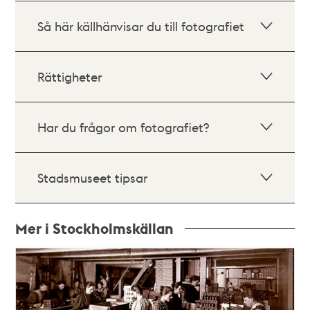
Så här källhänvisar du till fotografiet
Rättigheter
Har du frågor om fotografiet?
Stadsmuseet tipsar
Mer i Stockholmskällan
Relaterade
poster
och
teman