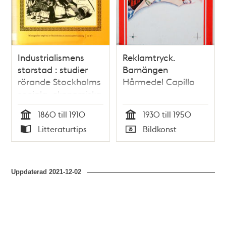
Industrialismens
Reklamtryck.
storstad : studier
Barnängen
rörande Stockholms
Hårmedel Capillo
sociala, ekonomiska
och demografiska
1860 till 1910
1930 till 1950
struktur 1860-1910 /
Tid
Tid
Litteraturtips
Bildkonst
Uno Gustafson
Typ
Typ
Uppdaterad
2021-12-02