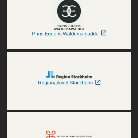
Prins Eugens Waldemarsudde
Regionarkivet Stockholm