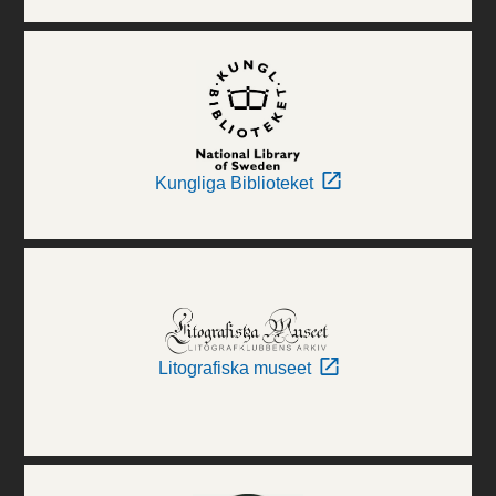
Kungliga Biblioteket
Litografiska museet