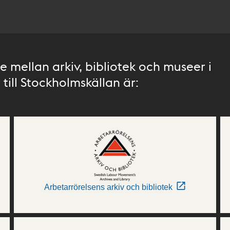
 mellan arkiv, bibliotek och museer i
till Stockholmskällan är:
Arbetarrörelsens arkiv och bibliotek