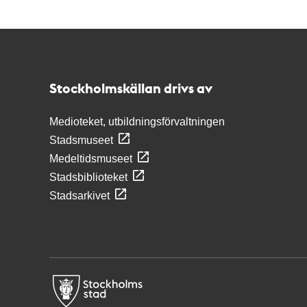
Kontakt
Stockholmskällan
Stockholmskällan drivs av
Medioteket, utbildningsförvaltningen
Stadsmuseet
Medeltidsmuseet
Stadsbiblioteket
Stadsarkivet