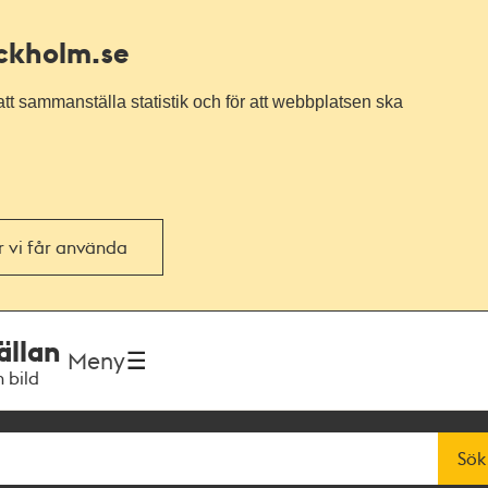
ockholm.se
tt sammanställa statistik och för att webbplatsen ska
or vi får använda
ällan
Meny
h bild
Sök