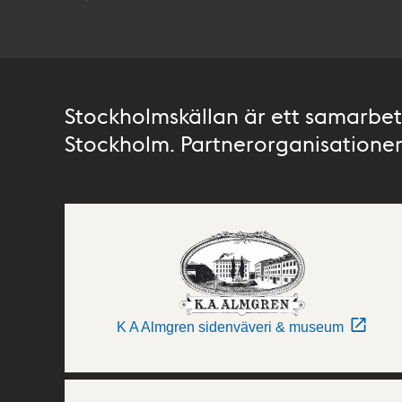
Stockholmskällan är ett samarbete
Stockholm. Partnerorganisationer 
K A Almgren sidenväveri & museum