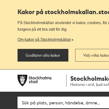
Kakor på stockholmskallan
.st
På Stockholmskällan använder vi kakor, cookies, för a
fungera på ett bra sätt för dig.
Om kakor på Stockholmskällan
Godkänn alla kakor
Välj vilka kak
Till
Till
Stockholmsk
navigationen
huvudinnehållet
Historia i ord, ljud oc
Fritextsök