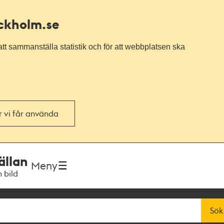
ockholm.se
tt sammanställa statistik och för att webbplatsen ska
or vi får använda
ällan
Meny
h bild
Sök