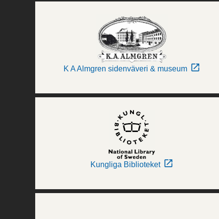
K A Almgren sidenväveri & museum
Kungliga Biblioteket