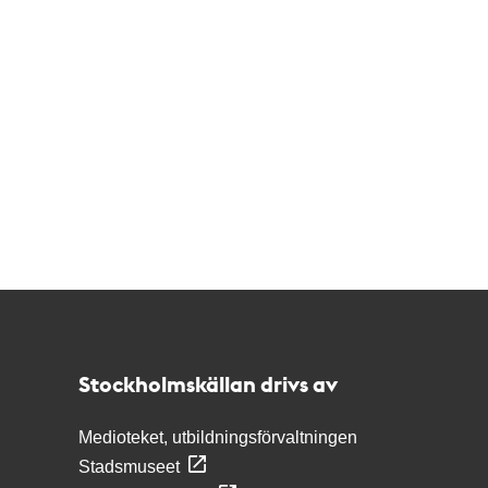
Kontakt
Stockholmskällan
Stockholmskällan drivs av
Medioteket, utbildningsförvaltningen
Stadsmuseet