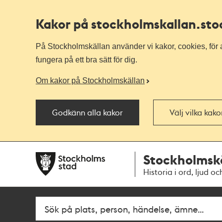
Kakor på stockholmskallan
.st
På Stockholmskällan använder vi kakor, cookies, för a
fungera på ett bra sätt för dig.
Om kakor på Stockholmskällan
Godkänn alla kakor
Välj vilka kak
Till
Till
Stockholmsk
navigationen
huvudinnehållet
Historia i ord, ljud oc
Fritextsök