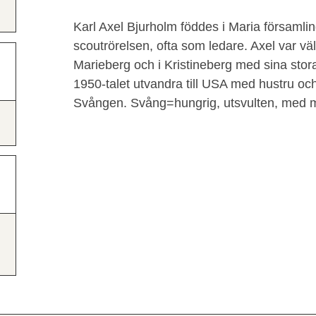
Karl Axel Bjurholm föddes i Maria församli
scoutrörelsen, ofta som ledare. Axel var v
Marieberg och i Kristineberg med sina stor
1950-talet utvandra till USA med hustru och
Svången. Svång=hungrig, utsvulten, med 