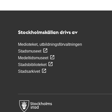
Kontakt
Stockholmskällan
Stockholmskällan drivs av
Medioteket, utbildningsförvaltningen
Stadsmuseet
Medeltidsmuseet
Stadsbiblioteket
Stadsarkivet