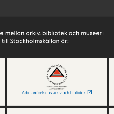
 mellan arkiv, bibliotek och museer i
till Stockholmskällan är:
Arbetarrörelsens arkiv och bibliotek