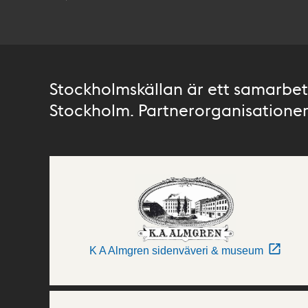
Stockholmskällan är ett samarbete
Stockholm. Partnerorganisationer 
K A Almgren sidenväveri & museum