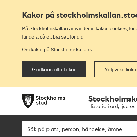
Kakor på stockholmskallan
.st
På Stockholmskällan använder vi kakor, cookies, för a
fungera på ett bra sätt för dig.
Om kakor på Stockholmskällan
Godkänn alla kakor
Välj vilka kak
Till
Till
Stockholmsk
navigationen
huvudinnehållet
Historia i ord, ljud oc
Fritextsök