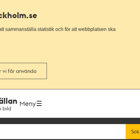
ockholm.se
tt sammanställa statistik och för att webbplatsen ska
or vi får använda
ällan
Meny
h bild
Sök