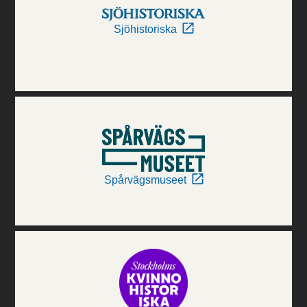
Sjöhistoriska
Spårvägsmuseet