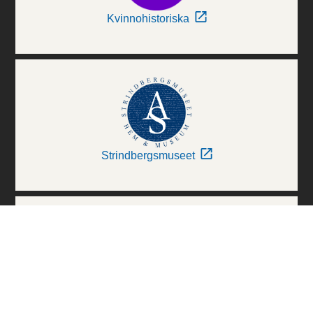
Kvinnohistoriska
Strindbergsmuseet
Thielska Galleriet