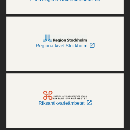
Regionarkivet Stockholm
Riksantikvarieämbetet