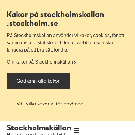
Kakor på stockholmskallan
.stockholm.se
På Stockholmskällan använder vi kakor, cookies, för att
sammanställa statistik och för att webbplatsen ska
fungera på ett bra sätt för dig.
Om kakor på Stockholmskällan
Godkänn alla kakor
Välj vilka kakor vi får använda
Till
Till
Stockholmskällan
navigationen
huvudinnehållet
Historia i ord, ljud och bild