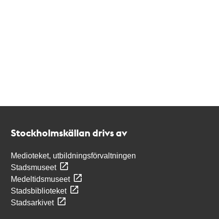
Kontakt
Stockholmskällan
Stockholmskällan drivs av
Medioteket, utbildningsförvaltningen
Stadsmuseet
Medeltidsmuseet
Stadsbiblioteket
Stadsarkivet