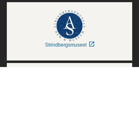
Strindbergsmuseet
Thielska Galleriet