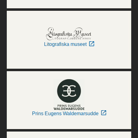
Litografiska museet
Prins Eugens Waldemarsudde