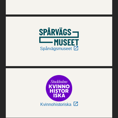
Spårvägsmuseet
Kvinnohistoriska