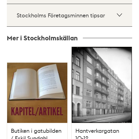
Stockholms Företagsminnen tipsar
Mer i Stockholmskällan
Relaterade
poster
och
teman
Butiken i gatubilden
Hantverkargatan
/ Eskil Sundahl
10-12