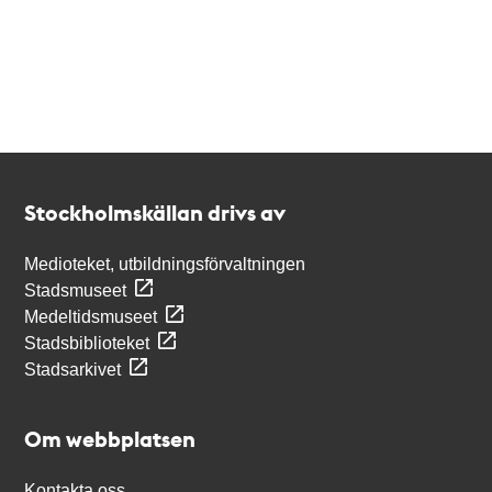
Kontakt
Stockholmskällan
Stockholmskällan drivs av
Medioteket, utbildningsförvaltningen
Stadsmuseet
Medeltidsmuseet
Stadsbiblioteket
Stadsarkivet
Om webbplatsen
Kontakta oss