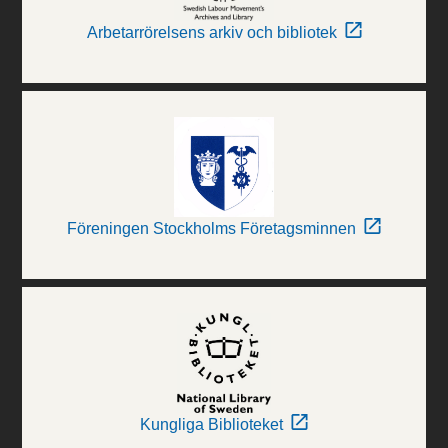
Arbetarrörelsens arkiv och bibliotek
Föreningen Stockholms Företagsminnen
Kungliga Biblioteket