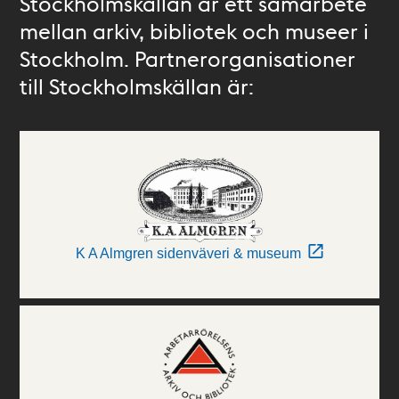
Stockholmskällan är ett samarbete
mellan arkiv, bibliotek och museer i
Stockholm. Partnerorganisationer
till Stockholmskällan är:
K A Almgren sidenväveri & museum