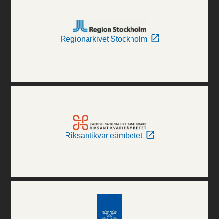
Regionarkivet Stockholm
Riksantikvarieämbetet