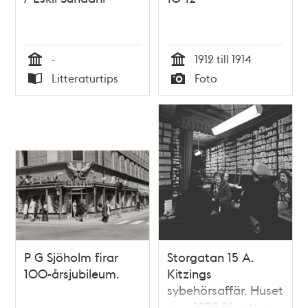
-
1912 till 1914
Tid
Tid
Litteraturtips
Foto
Typ
Typ
P G Sjöholm firar
Storgatan 15 A.
100-årsjubileum.
Kitzings
sybehörsaffär. Huset
revs 1958 för att ge