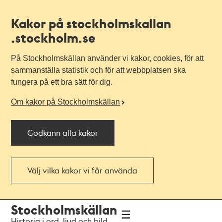
Kakor på stockholmskallan
.stockholm.se
På Stockholmskällan använder vi kakor, cookies, för att
sammanställa statistik och för att webbplatsen ska
fungera på ett bra sätt för dig.
Om kakor på Stockholmskällan
Godkänn alla kakor
Välj vilka kakor vi får använda
Till
Till
Stockholmskällan
navigationen
huvudinnehållet
Historia i ord, ljud och bild