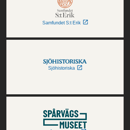
Samfundet S:t Erik
Sjöhistoriska