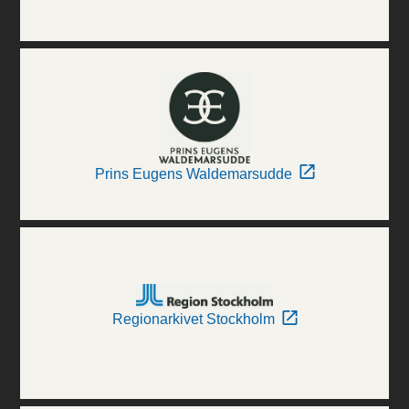
Prins Eugens Waldemarsudde
Regionarkivet Stockholm