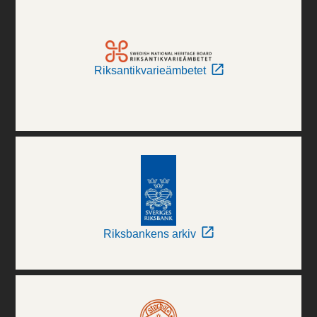
Riksantikvarieämbetet
Riksbankens arkiv