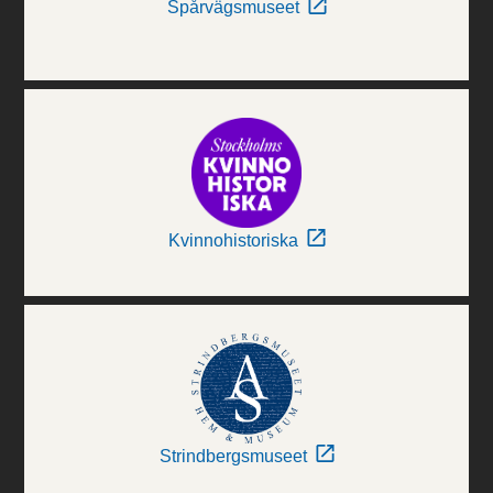
Spårvägsmuseet
Kvinnohistoriska
Strindbergsmuseet