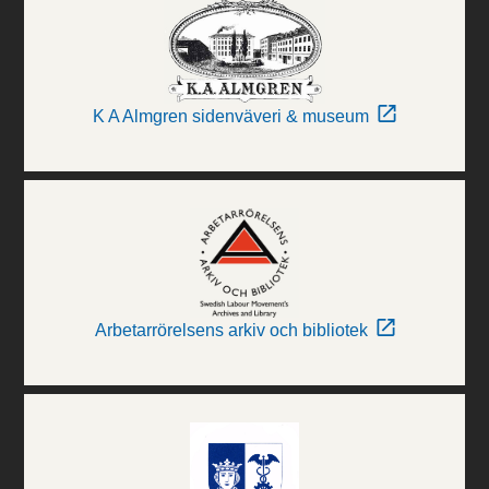
K A Almgren sidenväveri & museum
Arbetarrörelsens arkiv och bibliotek