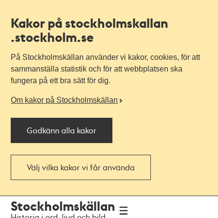
Kakor på stockholmskallan
.stockholm.se
På Stockholmskällan använder vi kakor, cookies, för att
sammanställa statistik och för att webbplatsen ska
fungera på ett bra sätt för dig.
Om kakor på Stockholmskällan
Godkänn alla kakor
Välj vilka kakor vi får använda
Till
Till
Stockholmskällan
navigationen
huvudinnehållet
Historia i ord, ljud och bild