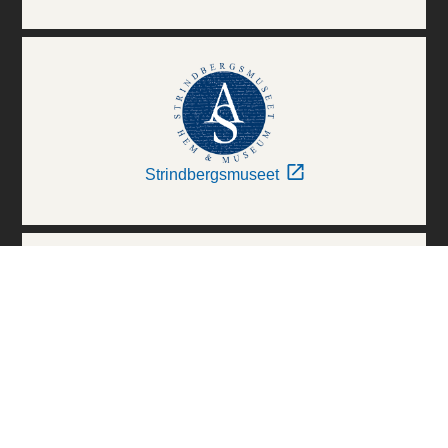
Strindbergsmuseet
Thielska Galleriet