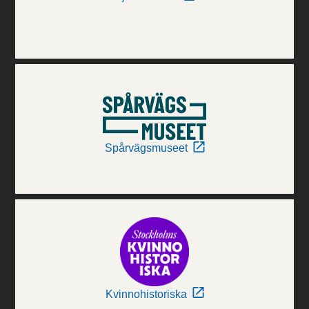
Spårvägsmuseet
Kvinnohistoriska