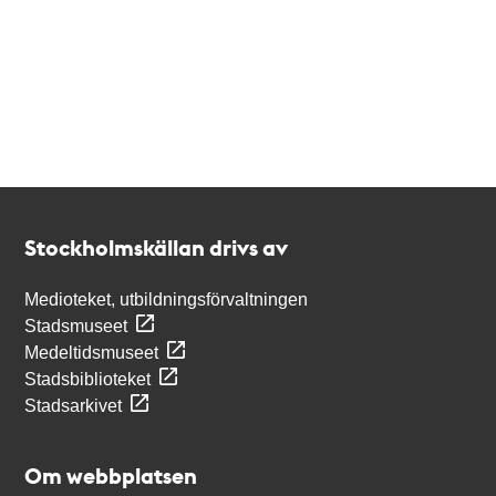
Kontakt
Stockholmskällan
Stockholmskällan drivs av
Medioteket, utbildningsförvaltningen
Stadsmuseet
Medeltidsmuseet
Stadsbiblioteket
Stadsarkivet
Om webbplatsen