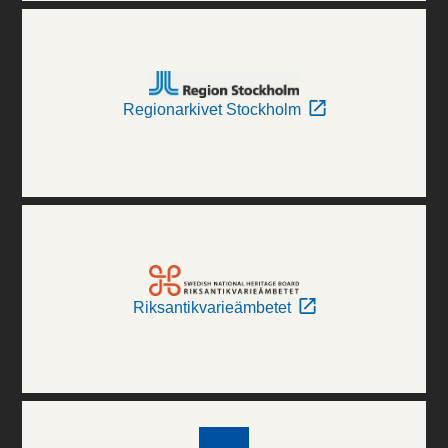
Regionarkivet Stockholm
Riksantikvarieämbetet