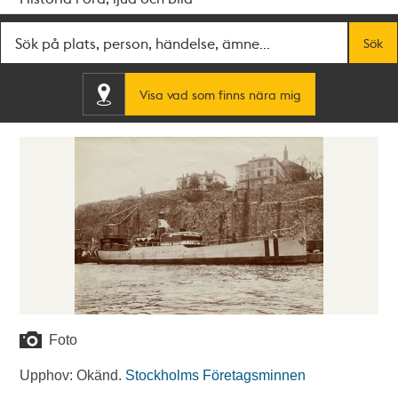
Fritextsök
Sök
Visa vad som finns nära mig
Foto
Upphov: Okänd.
Stockholms Företagsminnen