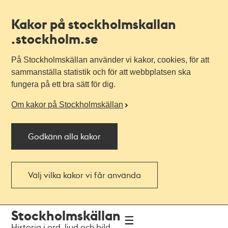
Kakor på stockholmskallan
.stockholm.se
På Stockholmskällan använder vi kakor, cookies, för att
sammanställa statistik och för att webbplatsen ska
fungera på ett bra sätt för dig.
Om kakor på Stockholmskällan
Godkänn alla kakor
Välj vilka kakor vi får använda
Till
Till
Stockholmskällan
navigationen
huvudinnehållet
Historia i ord, ljud och bild