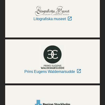
Litografiska museet
Prins Eugens Waldemarsudde