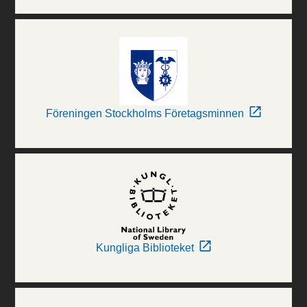
Föreningen Stockholms Företagsminnen
Kungliga Biblioteket