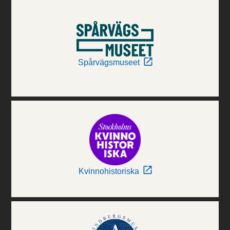
Spårvägsmuseet
Kvinnohistoriska