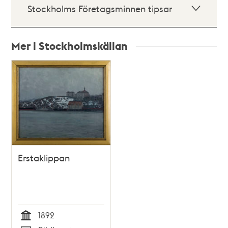
Stockholms Företagsminnen tipsar
Mer i Stockholmskällan
Relaterade
poster
och
teman
Erstaklippan
1892
Tid