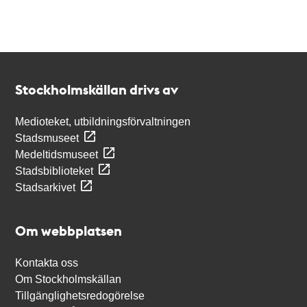
Kontakt
Stockholmskällan
Stockholmskällan drivs av
Medioteket, utbildningsförvaltningen
Stadsmuseet
Medeltidsmuseet
Stadsbiblioteket
Stadsarkivet
Om webbplatsen
Kontakta oss
Om Stockholmskällan
Tillgänglighetsredogörelse