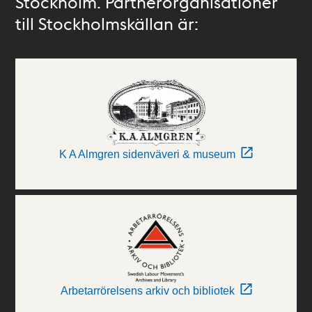
Stockholm. Partnerorganisationer
till Stockholmskällan är:
K A Almgren sidenväveri & museum
Arbetarrörelsens arkiv och bibliotek