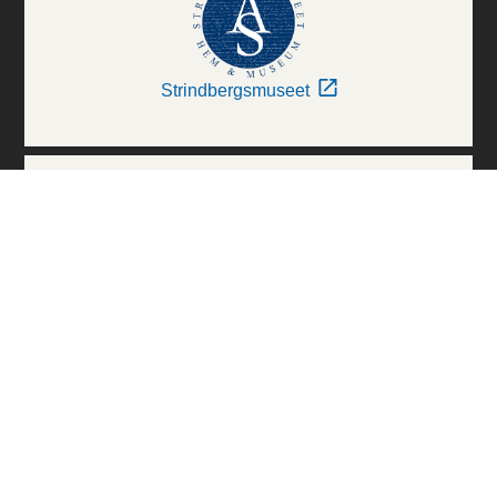
Strindbergsmuseet
Thielska Galleriet
Världskulturmuseerna