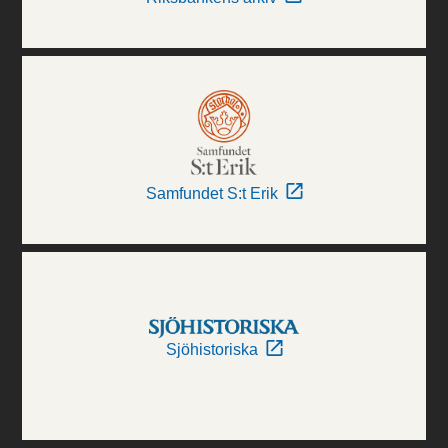
Samfundet S:t Erik
Sjöhistoriska