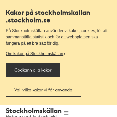
Kakor på stockholmskallan
.stockholm.se
På Stockholmskällan använder vi kakor, cookies, för att
sammanställa statistik och för att webbplatsen ska
fungera på ett bra sätt för dig.
Om kakor på Stockholmskällan
Godkänn alla kakor
Välj vilka kakor vi får använda
Till
Till
Stockholmskällan
navigationen
huvudinnehållet
Historia i ord, ljud och bild