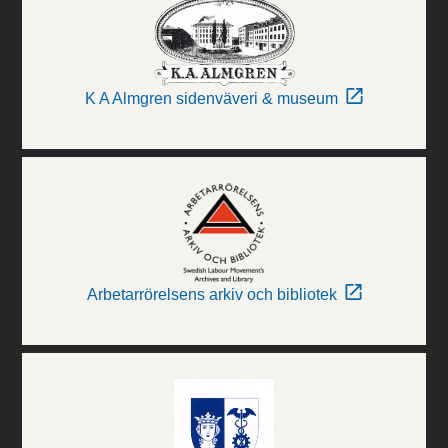
K A Almgren sidenväveri & museum
Arbetarrörelsens arkiv och bibliotek