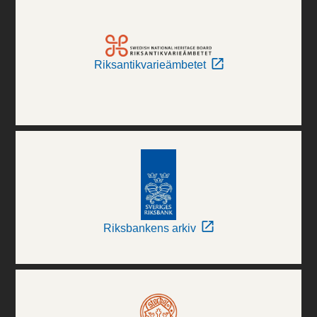
Riksantikvarieämbetet
Riksbankens arkiv