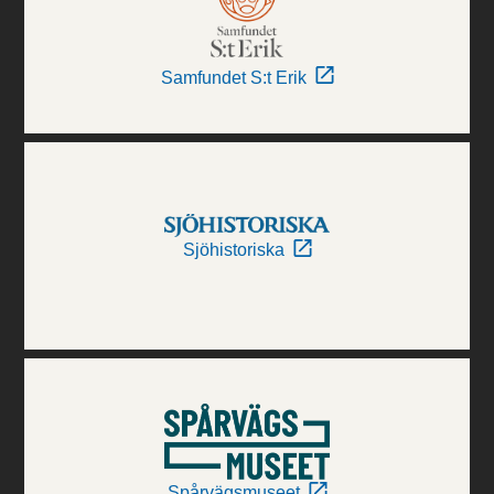
Samfundet S:t Erik
Sjöhistoriska
Spårvägsmuseet