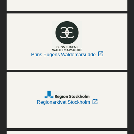
Prins Eugens Waldemarsudde
Regionarkivet Stockholm