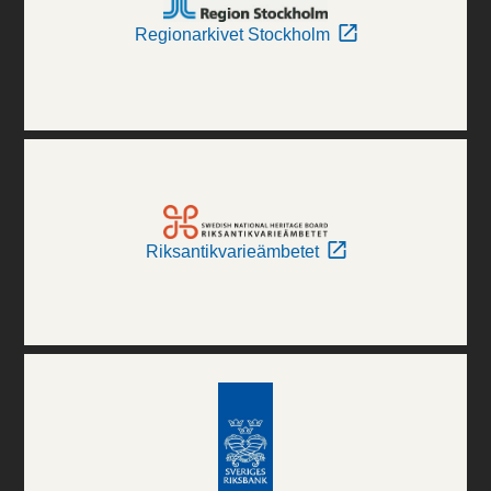
Regionarkivet Stockholm
Riksantikvarieämbetet