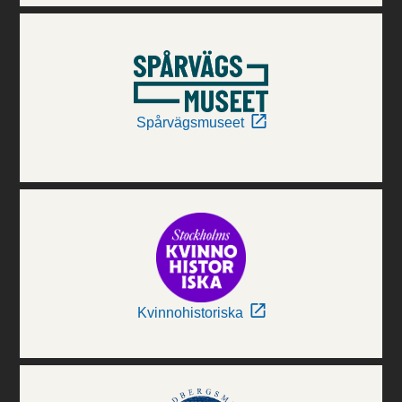
Spårvägsmuseet
Kvinnohistoriska