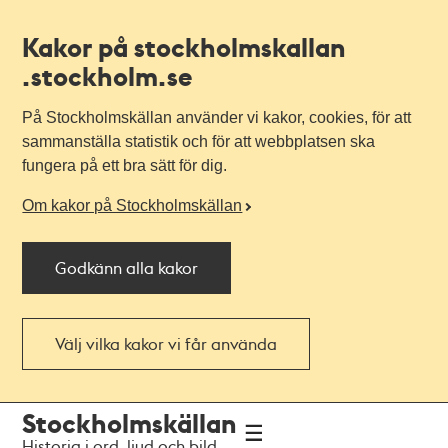
Kakor på stockholmskallan
.stockholm.se
På Stockholmskällan använder vi kakor, cookies, för att
sammanställa statistik och för att webbplatsen ska
fungera på ett bra sätt för dig.
Om kakor på Stockholmskällan
Godkänn alla kakor
Välj vilka kakor vi får använda
Till
Till
Stockholmskällan
navigationen
huvudinnehållet
Historia i ord, ljud och bild