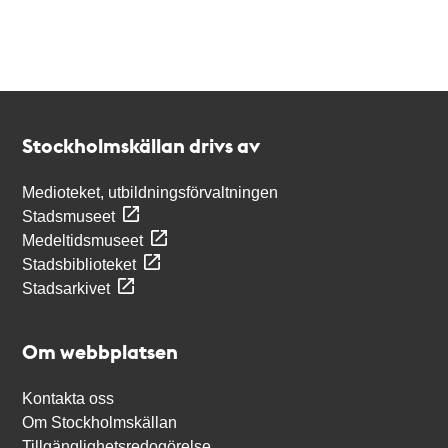
Kontakt
Stockholmskällan
Stockholmskällan drivs av
Medioteket, utbildningsförvaltningen
Stadsmuseet
Medeltidsmuseet
Stadsbiblioteket
Stadsarkivet
Om webbplatsen
Kontakta oss
Om Stockholmskällan
Tillgänglighetsredogörelse