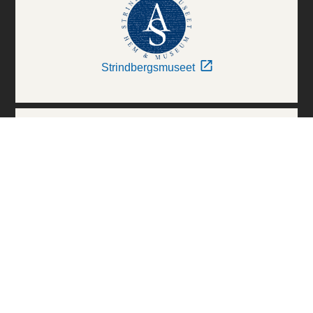
Strindbergsmuseet
Thielska Galleriet