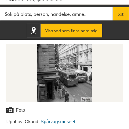
Fritextsök
Sök
Visa vad som finns nära mig
Foto
Upphov: Okänd.
Spårvägsmuseet