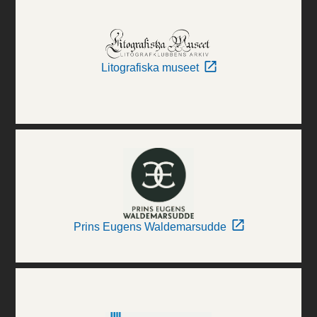
Litografiska museet
Prins Eugens Waldemarsudde