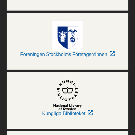
Föreningen Stockholms Företagsminnen
Kungliga Biblioteket