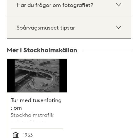
Har du frågor om fotografiet?
Spårvägsmuseet tipsar
Mer i Stockholmskällan
Relaterade
poster
och
teman
Tur med tusenfoting
: om
Stockholmstrafik
och trafikanter
1953