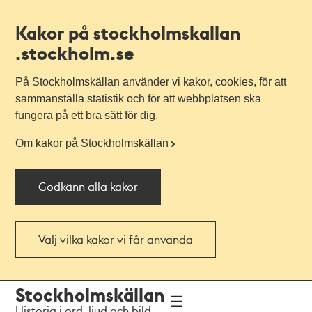
Kakor på stockholmskallan
.stockholm.se
På Stockholmskällan använder vi kakor, cookies, för att
sammanställa statistik och för att webbplatsen ska
fungera på ett bra sätt för dig.
Om kakor på Stockholmskällan
Godkänn alla kakor
Välj vilka kakor vi får använda
Till
Till
Stockholmskällan
navigationen
huvudinnehållet
Historia i ord, ljud och bild