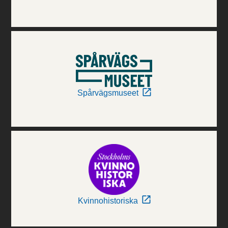
Spårvägsmuseet
Kvinnohistoriska