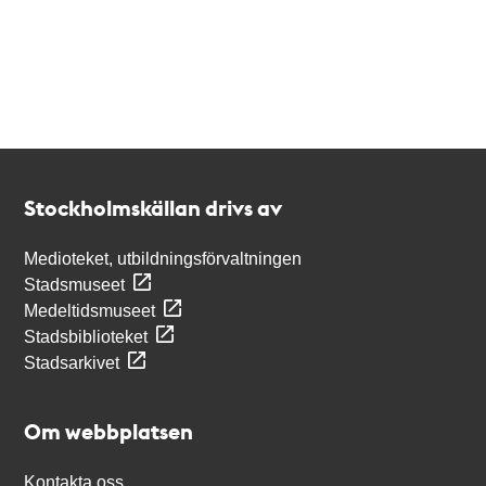
Kontakt
Stockholmskällan
Stockholmskällan drivs av
Medioteket, utbildningsförvaltningen
Stadsmuseet
Medeltidsmuseet
Stadsbiblioteket
Stadsarkivet
Om webbplatsen
Kontakta oss