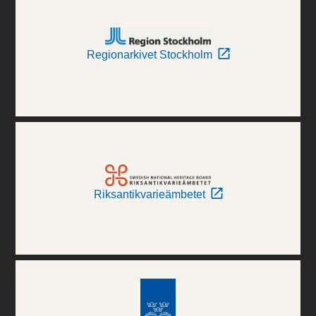
Regionarkivet Stockholm
Riksantikvarieämbetet