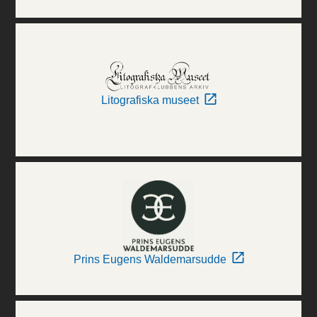
Litografiska museet
Prins Eugens Waldemarsudde