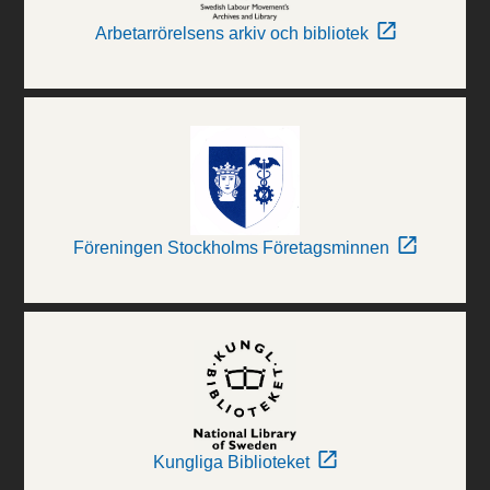
Arbetarrörelsens arkiv och bibliotek
Föreningen Stockholms Företagsminnen
Kungliga Biblioteket