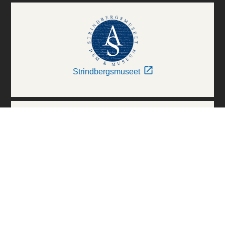
Strindbergsmuseet
Thielska Galleriet