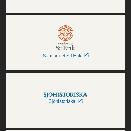
Samfundet S:t Erik
Sjöhistoriska