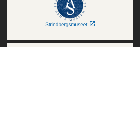
Strindbergsmuseet
Thielska Galleriet
Världskulturmuseerna