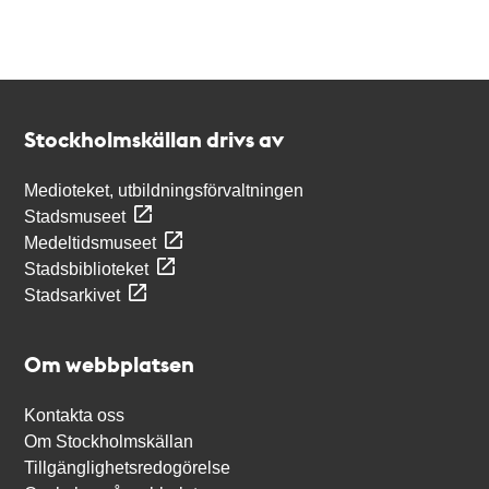
Kontakt
Stockholmskällan
Stockholmskällan drivs av
Medioteket, utbildningsförvaltningen
Stadsmuseet
Medeltidsmuseet
Stadsbiblioteket
Stadsarkivet
Om webbplatsen
Kontakta oss
Om Stockholmskällan
Tillgänglighetsredogörelse