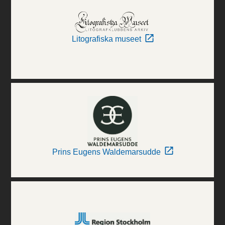
Litografiska museet
Prins Eugens Waldemarsudde