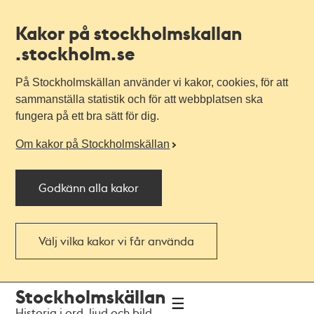
Kakor på stockholmskallan
.stockholm.se
På Stockholmskällan använder vi kakor, cookies, för att
sammanställa statistik och för att webbplatsen ska
fungera på ett bra sätt för dig.
Om kakor på Stockholmskällan
Godkänn alla kakor
Välj vilka kakor vi får använda
Till
Till
Stockholmskällan
navigationen
huvudinnehållet
Historia i ord, ljud och bild