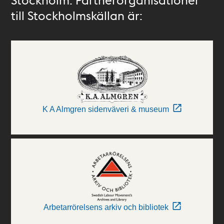
till Stockholmskällan är:
K A Almgren sidenväveri & museum
Arbetarrörelsens arkiv och bibliotek