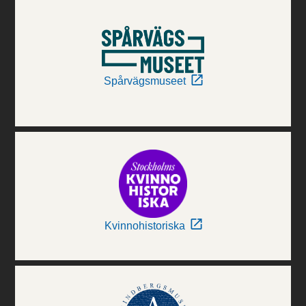
Spårvägsmuseet
Kvinnohistoriska