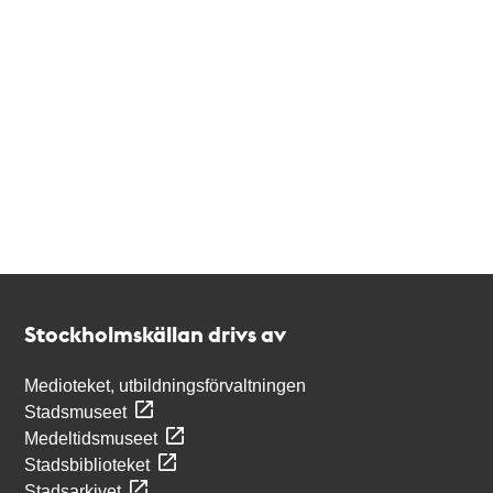
Kontakt
Stockholmskällan
Stockholmskällan drivs av
Medioteket, utbildningsförvaltningen
Stadsmuseet
Medeltidsmuseet
Stadsbiblioteket
Stadsarkivet