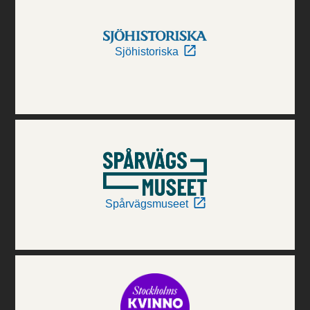
Sjöhistoriska
Spårvägsmuseet