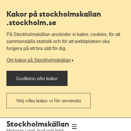
Kakor på stockholmskallan
.stockholm.se
På Stockholmskällan använder vi kakor, cookies, för att
sammanställa statistik och för att webbplatsen ska
fungera på ett bra sätt för dig.
Om kakor på Stockholmskällan
Godkänn alla kakor
Välj vilka kakor vi får använda
Till
Till
Stockholmskällan
navigationen
huvudinnehållet
Historia i ord, ljud och bild