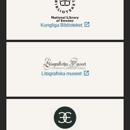
Kungliga Biblioteket
Litografiska museet