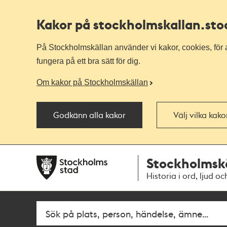
Kakor på stockholmskallan
.st
På Stockholmskällan använder vi kakor, cookies, för a
fungera på ett bra sätt för dig.
Om kakor på Stockholmskällan
Godkänn alla kakor
Välj vilka kak
Till
Till
Stockholmsk
navigationen
huvudinnehållet
Historia i ord, ljud oc
Fritextsök