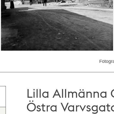
Fotogra
Lilla Allmänna 
Östra Varvsgat