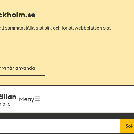
ockholm.se
tt sammanställa statistik och för att webbplatsen ska
or vi får använda
ällan
Meny
h bild
Sök