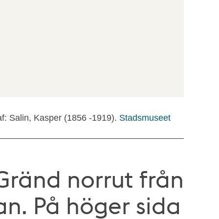
f: Salin, Kasper (1856 -1919).
Stadsmuseet
Gränd norrut från
an. På höger sida