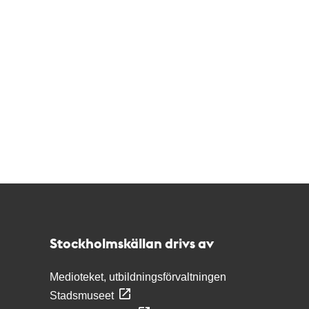
Kontakt
Stockholmskällan
Stockholmskällan drivs av
Medioteket, utbildningsförvaltningen
Stadsmuseet