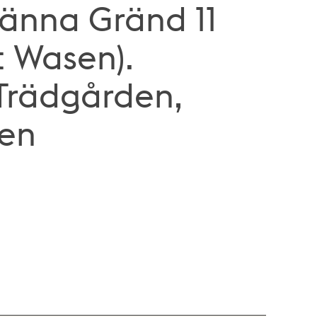
lmänna Gränd 11
t Wasen).
Trädgården,
ten