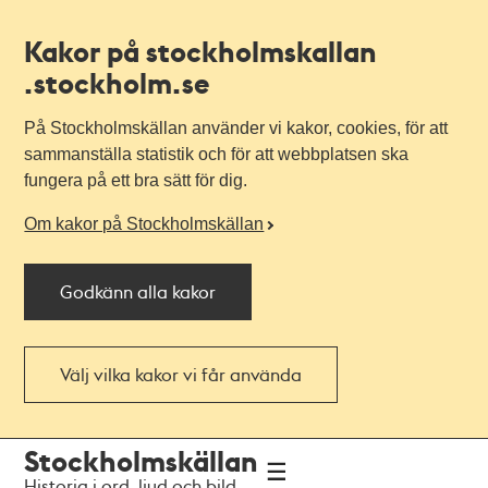
Kakor på stockholmskallan
.stockholm.se
På Stockholmskällan använder vi kakor, cookies, för att
sammanställa statistik och för att webbplatsen ska
fungera på ett bra sätt för dig.
Om kakor på Stockholmskällan
Godkänn alla kakor
Välj vilka kakor vi får använda
Till
Till
Stockholmskällan
navigationen
huvudinnehållet
Historia i ord, ljud och bild