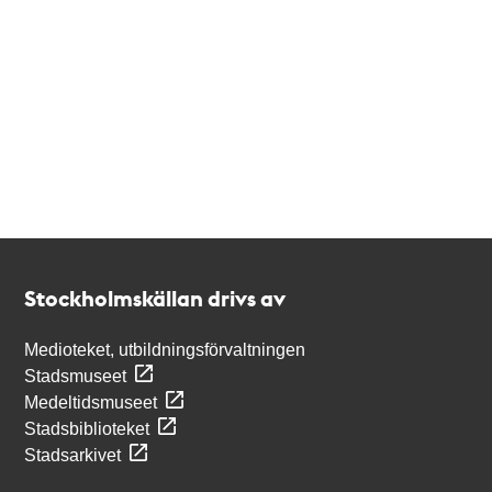
Kontakt
Stockholmskällan
Stockholmskällan drivs av
Medioteket, utbildningsförvaltningen
Stadsmuseet
Medeltidsmuseet
Stadsbiblioteket
Stadsarkivet