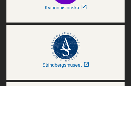
Kvinnohistoriska
Strindbergsmuseet
Thielska Galleriet