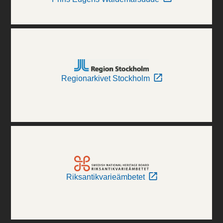
Regionarkivet Stockholm
Riksantikvarieämbetet