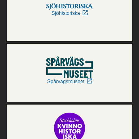
Sjöhistoriska
Spårvägsmuseet