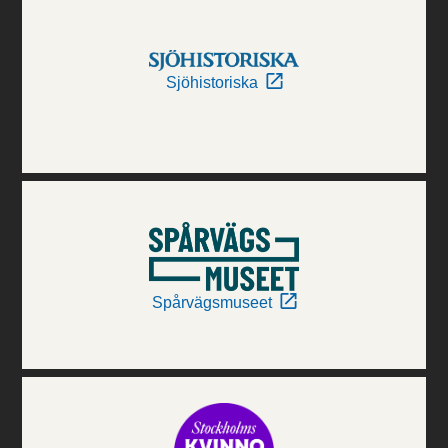
Sjöhistoriska
Spårvägsmuseet