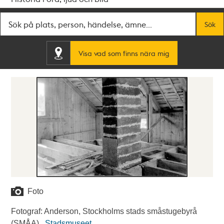
Fritextsök
Sök
Visa vad som finns nära mig
Foto
Fotograf: Anderson, Stockholms stads småstugebyrå
(SMÅA) .
Stadsmuseet