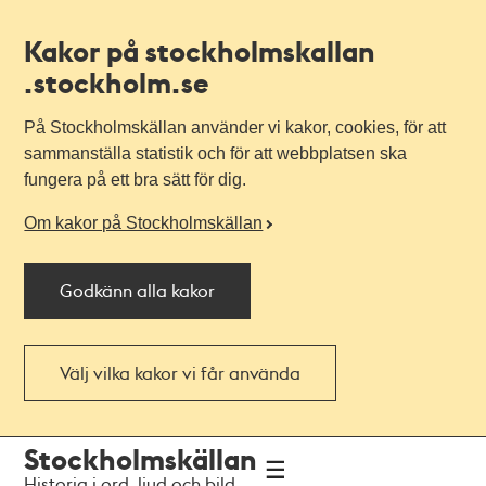
Kakor på stockholmskallan
.stockholm.se
På Stockholmskällan använder vi kakor, cookies, för att
sammanställa statistik och för att webbplatsen ska
fungera på ett bra sätt för dig.
Om kakor på Stockholmskällan
Godkänn alla kakor
Välj vilka kakor vi får använda
Till
Till
Stockholmskällan
navigationen
huvudinnehållet
Historia i ord, ljud och bild