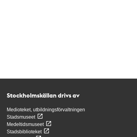
Kontakt
Stockholmskällan
Stockholmskällan drivs av
Medioteket, utbildningsförvaltningen
Stadsmuseet
Medeltidsmuseet
Stadsbiblioteket