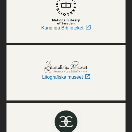
Kungliga Biblioteket
Litografiska museet