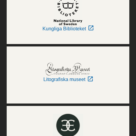
Kungliga Biblioteket
Litografiska museet