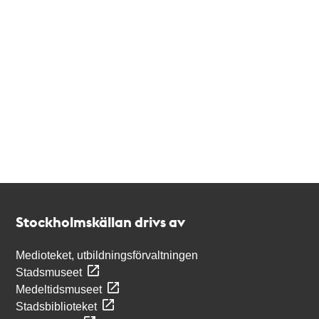
Kontakt
Stockholmskällan
Stockholmskällan drivs av
Medioteket, utbildningsförvaltningen
Stadsmuseet
Medeltidsmuseet
Stadsbiblioteket