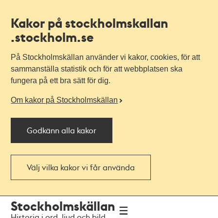
Kakor på stockholmskallan
.stockholm.se
På Stockholmskällan använder vi kakor, cookies, för att
sammanställa statistik och för att webbplatsen ska
fungera på ett bra sätt för dig.
Om kakor på Stockholmskällan
Godkänn alla kakor
Välj vilka kakor vi får använda
Till
Till
Stockholmskällan
navigationen
huvudinnehållet
Historia i ord, ljud och bild