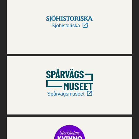
Sjöhistoriska
Spårvägsmuseet