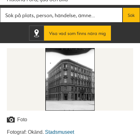
Fritextsök
Sök
Visa vad som finns nära mig
Foto
Fotograf: Okänd.
Stadsmuseet