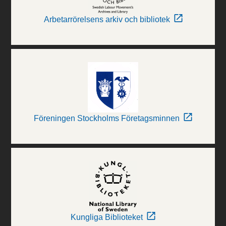
Arbetarrörelsens arkiv och bibliotek
Föreningen Stockholms Företagsminnen
Kungliga Biblioteket