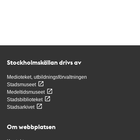
Kontakt
Stockholmskällan
Stockholmskällan drivs av
Medioteket, utbildningsförvaltningen
Stadsmuseet
Medeltidsmuseet
Stadsbiblioteket
Stadsarkivet
Om webbplatsen