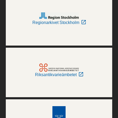
Regionarkivet Stockholm
Riksantikvarieämbetet