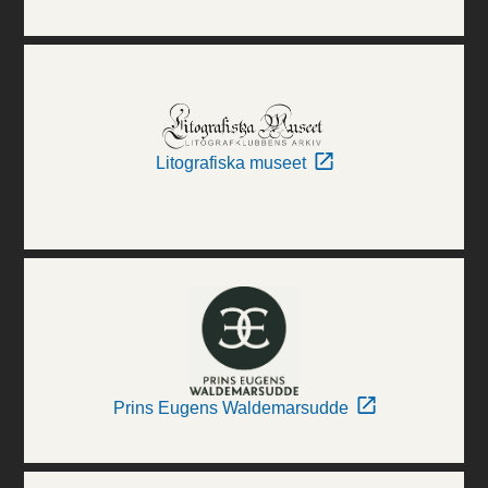
Litografiska museet
Prins Eugens Waldemarsudde