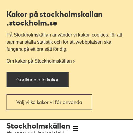
Kakor på stockholmskallan
.stockholm.se
På Stockholmskällan använder vi kakor, cookies, för att
sammanställa statistik och för att webbplatsen ska
fungera på ett bra sätt för dig.
Om kakor på Stockholmskällan
Godkänn alla kakor
Välj vilka kakor vi får använda
Till
Till
Stockholmskällan
navigationen
huvudinnehållet
Historia i ord, ljud och bild