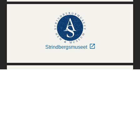
Strindbergsmuseet
Thielska Galleriet