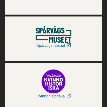
Spårvägsmuseet
Kvinnohistoriska