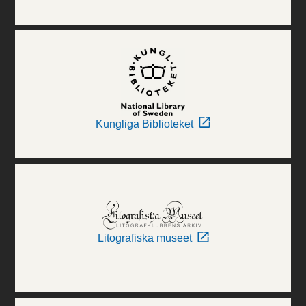
Kungliga Biblioteket
Litografiska museet