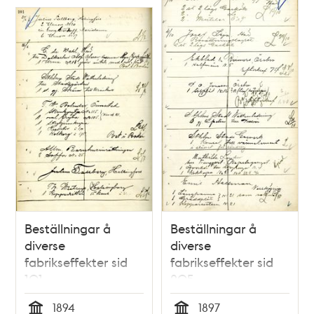
poster
och
teman
Beställningar å
Beställningar å
diverse
diverse
fabrikseffekter sid
fabrikseffekter sid
101
205
1894
1897