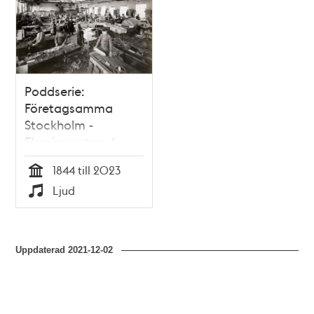
Poddserie:
Företagsamma
Stockholm -
Fleminggatan 4,
Bolinders Mekaniska
1844 till 2023
Verkstad
Tid
Ljud
Typ
Uppdaterad
2021-12-02