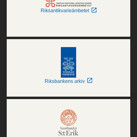
Riksantikvarieämbetet
Riksbankens arkiv