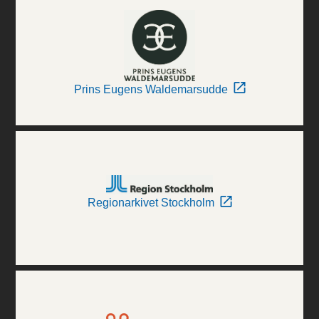
Prins Eugens Waldemarsudde
Regionarkivet Stockholm