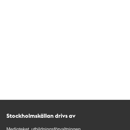
Kontakt
Stockholmskällan
Stockholmskällan drivs av
Medioteket, utbildningsförvaltningen