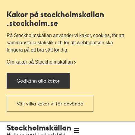
Kakor på stockholmskallan
.stockholm.se
På Stockholmskällan använder vi kakor, cookies, för att
sammanställa statistik och för att webbplatsen ska
fungera på ett bra sätt för dig.
Om kakor på Stockholmskällan
Godkänn alla kakor
Välj vilka kakor vi får använda
Till
Till
Stockholmskällan
navigationen
huvudinnehållet
Historia i ord, ljud och bild